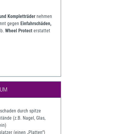
 und Kompletträder
nehmen
pannt gegen
Einfahrschäden,
b.
Wheel Protect
erstattet
IUM
rschaden durch spitze
ände (z.B. Nagel, Glas,
ein)
latzer (einen „Platten“)