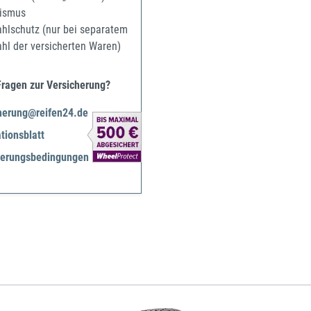
ismus
ahlschutz (nur bei separatem
ahl der versicherten Waren)
Fragen zur Versicherung?
herung@reifen24.de
tionsblatt
herungsbedingungen