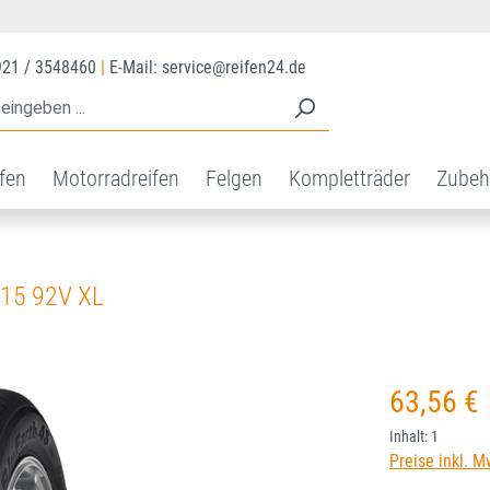
921 / 3548460
|
E-Mail: service@reifen24.de
ifen
Motorradreifen
Felgen
Kompletträder
Zubeh
15 92V XL
Regulärer Prei
63,56 €
Inhalt:
1
Preise inkl. M