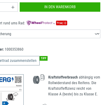
nzahl: Gib den gewünschten Wert ein oder benu
IN DEN WARENKORB
rt rund ums Rad:
er:
1000353860
TIPP
ettrad zusammenstellen
Kraftstoffverbrauch
abhängig vom
Rollwiderstand des Reifens. Die
Kraftstoffeffizienz reicht von
Klasse A (beste) bis zu Klasse E.