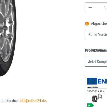
Produkt A
Abgesiche
Produktnumm
Jetzt Kompl
eren Service:
b2b@reifen24.de
.