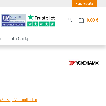
Händlerportal
0,00 €
Ware
ör
Info-Cockpit
s:
wSt. zzgl. Versandkosten