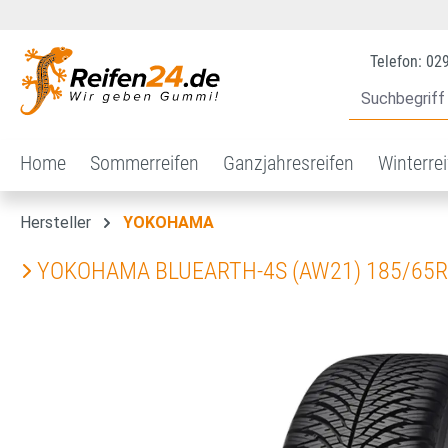
 Hauptinhalt springen
Zur Suche springen
Zur Hauptnavigation springen
Telefon: 02
Home
Sommerreifen
Ganzjahresreifen
Winterre
Hersteller
YOKOHAMA
YOKOHAMA BLUEARTH-4S (AW21) 185/65R
Bildergalerie überspringen