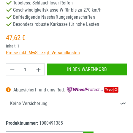
Tubeless: Schlauchloser Reifen
Geschwindigkeitsklasse W für bis zu 270 km/h
Befriedigende Nasshaftungseigenschaften
Besonders robuste Karkasse für hohe Lasten
Regulärer Preis:
47,62 €
Inhalt:
1
Preise inkl. MwSt. zzgl. Versandkosten
Produkt Anzahl: Gib den gewünschten Wert ein od
IN DEN WARENKORB
Abgesichert rund ums Rad:
Produktnummer:
1000491385