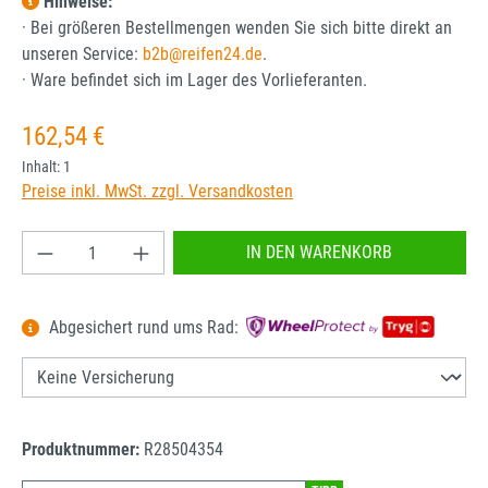
Hinweise:
· Bei größeren Bestellmengen wenden Sie sich bitte direkt an
unseren Service:
b2b@reifen24.de
.
· Ware befindet sich im Lager des Vorlieferanten.
Regulärer Preis:
162,54 €
Inhalt:
1
Preise inkl. MwSt. zzgl. Versandkosten
Produkt Anzahl: Gib den gewünschten Wert ein od
IN DEN WARENKORB
Abgesichert rund ums Rad:
Produktnummer:
R28504354