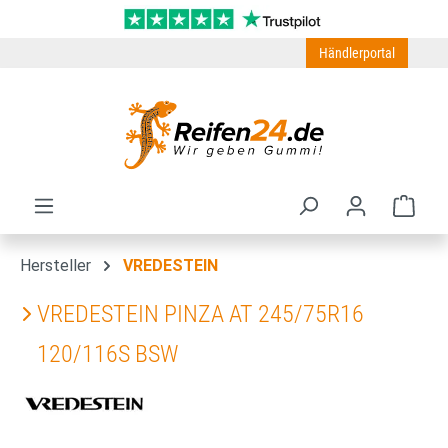
Zum Hauptinhalt springen
Händlerportal
Ware
Hersteller
VREDESTEIN
VREDESTEIN PINZA AT 245/75R16
120/116S BSW