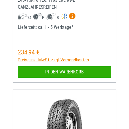
245/75R16 120/116S LRE RWL
GANZJAHRESREIFEN
Mehr Informationen zum EU-
74
E
B
Lieferzeit: ca. 1 - 5 Werktage*
234,94 €
Regulärer Preis:
Preise inkl. MwSt. zzgl. Versandkosten
IN DEN WARENKORB