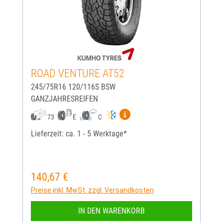
ROAD VENTURE AT52
245/75R16 120/116S BSW
GANZJAHRESREIFEN
Mehr Informationen zum EU-
73
E
C
Lieferzeit: ca. 1 - 5 Werktage*
140,67 €
Regulärer Preis:
Preise inkl. MwSt. zzgl. Versandkosten
IN DEN WARENKORB