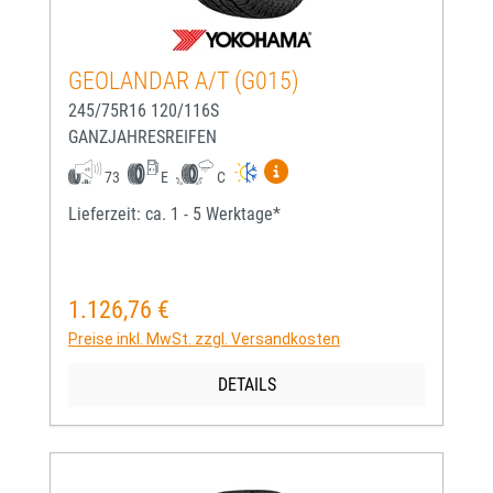
GEOLANDAR A/T (G015)
245/75R16 120/116S
GANZJAHRESREIFEN
Mehr Informationen zum EU-
73
E
C
Lieferzeit: ca. 1 - 5 Werktage*
1.126,76 €
Regulärer Preis:
Preise inkl. MwSt. zzgl. Versandkosten
DETAILS