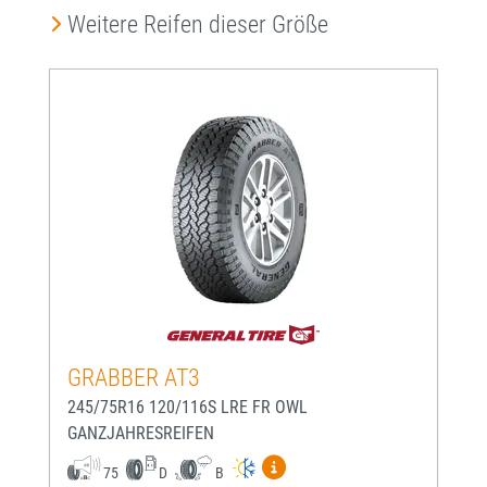
Produktgalerie überspringen
Weitere Reifen dieser Größe
GRABBER AT3
245/75R16 120/116S LRE FR OWL
GANZJAHRESREIFEN
Mehr Informationen zum EU-
75
D
B