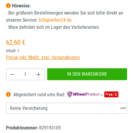
Hinweise:
· Bei größeren Bestellmengen wenden Sie sich bitte direkt an
unseren Service:
b2b@reifen24.de
.
· Ware befindet sich im Lager des Vorlieferanten.
Regulärer Preis:
62,60 €
Inhalt:
1
Preise inkl. MwSt. zzgl. Versandkosten
Produkt Anzahl: Gib den gewünschten Wert ein od
IN DEN WARENKORB
Abgesichert rund ums Rad:
Produktnummer:
R29193105