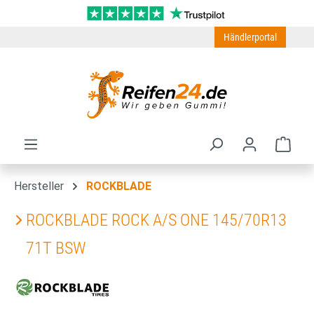
Zum Hauptinhalt springen
Händlerportal
Ware
Hersteller
ROCKBLADE
ROCKBLADE ROCK A/S ONE 145/70R13
71T BSW