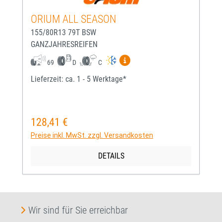
ORIUM ALL SEASON
155/80R13 79T BSW
GANZJAHRESREIFEN
Mehr Informationen zum EU-
69
D
C
Lieferzeit: ca. 1 - 5 Werktage*
128,41 €
Regulärer Preis:
Preise inkl. MwSt. zzgl. Versandkosten
DETAILS
Wir sind für Sie erreichbar