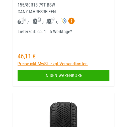
155/80R13 79T BSW
GANZJAHRESREIFEN
Mehr Informationen zum EU-
71
D
C
Lieferzeit: ca. 1 - 5 Werktage*
46,11 €
Regulärer Preis:
Preise inkl. MwSt. zzgl. Versandkosten
IN DEN WARENKORB