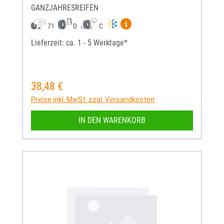
GANZJAHRESREIFEN
Mehr Informationen zum EU-
71
D
C
Lieferzeit: ca. 1 - 5 Werktage*
38,48 €
Regulärer Preis:
Preise inkl. MwSt. zzgl. Versandkosten
IN DEN WARENKORB