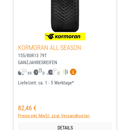
KORMORAN ALL SEASON
155/80R13 79T
GANZJAHRESREIFEN
Mehr Informationen zum EU-
69
D
C
Lieferzeit: ca. 1 - 5 Werktage*
82,46 €
Regulärer Preis:
Preise inkl. MwSt. zzgl. Versandkosten
DETAILS