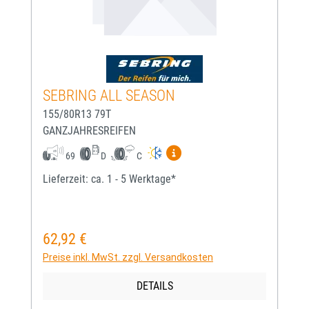
SEBRING ALL SEASON
155/80R13 79T
GANZJAHRESREIFEN
Mehr Informationen zum EU-
69
D
C
Lieferzeit: ca. 1 - 5 Werktage*
62,92 €
Regulärer Preis:
Preise inkl. MwSt. zzgl. Versandkosten
DETAILS