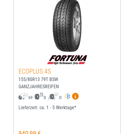
ECOPLUS 4S
155/80R13 79T BSW
GANZJAHRESREIFEN
Mehr Informationen zum EU-
69
D
D
Lieferzeit: ca. 1 - 5 Werktage*
940,99 €
Regulärer Preis: