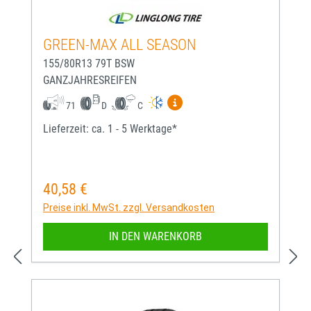
GREEN-MAX ALL SEASON
155/80R13 79T BSW
GANZJAHRESREIFEN
Mehr Informationen zum EU-
71
D
C
Lieferzeit: ca. 1 - 5 Werktage*
40,58 €
Regulärer Preis:
Preise inkl. MwSt. zzgl. Versandkosten
IN DEN WARENKORB