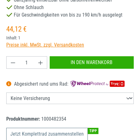
Ohne Schlauch
Für Geschwindigkeiten von bis zu 190 km/h ausgelegt
Regulärer Preis:
44,12 €
Inhalt:
1
Preise inkl. MwSt. zzgl. Versandkosten
Produkt Anzahl: Gib den gewünschten Wert ein od
IN DEN WARENKORB
Abgesichert rund ums Rad:
Produktnummer:
1000482354
TIPP
Jetzt Komplettrad zusammenstellen