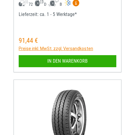
Mehr Informationen zum EU-
72
D
B
Lieferzeit: ca. 1 - 5 Werktage*
91,44 €
Regulärer Preis:
Preise inkl. MwSt. zzgl. Versandkosten
IN DEN WARENKORB