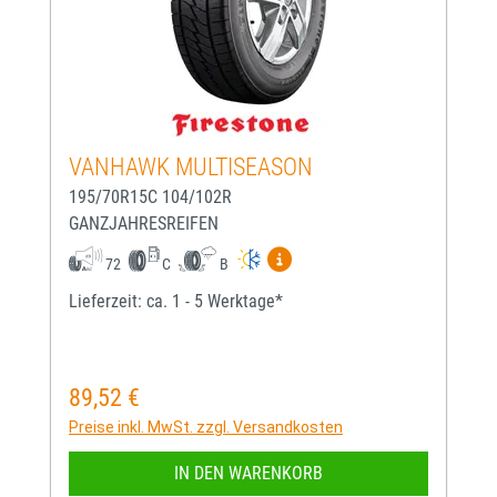
VANHAWK MULTISEASON
195/70R15C 104/102R
GANZJAHRESREIFEN
Mehr Informationen zum EU-
72
C
B
Lieferzeit: ca. 1 - 5 Werktage*
89,52 €
Regulärer Preis:
Preise inkl. MwSt. zzgl. Versandkosten
IN DEN WARENKORB