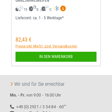
GANZJAHRESREIFEN
Mehr Informationen zum EU-
73
D
C
Lieferzeit: ca. 1 - 5 Werktage*
82,43 €
Regulärer Preis:
Preise inkl. MwSt. zzgl. Versandkosten
IN DEN WARENKORB
Wir sind für Sie erreichbar
Mo. - Fr.
von 9:00 - 16:00 Uhr
+49 (0) 2921 / 3 54 84 - 60
**