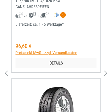
195/70R15C 104/102R BSW
GANZJAHRESREIFEN
Mehr Informationen zum EU-
73
C
B
Lieferzeit: ca. 1 - 5 Werktage*
96,60 €
Regulärer Preis:
Preise inkl. MwSt. zzgl. Versandkosten
DETAILS