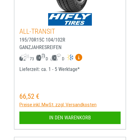
ALL-TRANSIT
195/70R15C 104/102R
GANZJAHRESREIFEN
Mehr Informationen zum EU-
73
D
D
Lieferzeit: ca. 1 - 5 Werktage*
66,52 €
Regulärer Preis:
Preise inkl. MwSt. zzgl. Versandkosten
IN DEN WARENKORB