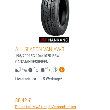
ALL SEASON VAN AW-8
195/70R15C 104/102R BSW
GANZJAHRESREIFEN
Mehr Informationen zum EU-
70
C
B
Lieferzeit: ca. 1 - 5 Werktage*
80,42 €
Regulärer Preis:
Preise inkl. MwSt. zzgl. Versandkosten