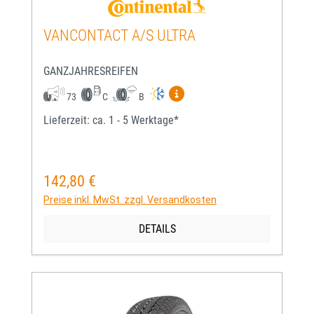
VANCONTACT A/S ULTRA
GANZJAHRESREIFEN
Mehr Informationen zum EU-
73
C
B
Lieferzeit: ca. 1 - 5 Werktage*
142,80 €
Regulärer Preis:
Preise inkl. MwSt. zzgl. Versandkosten
DETAILS