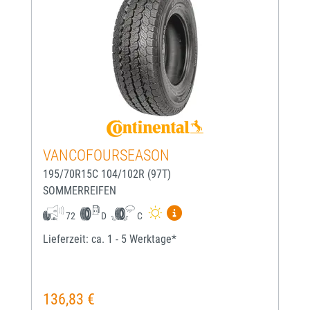
VANCOFOURSEASON
195/70R15C 104/102R (97T)
SOMMERREIFEN
Mehr Informationen zum EU-
72
D
C
Lieferzeit: ca. 1 - 5 Werktage*
136,83 €
Regulärer Preis: