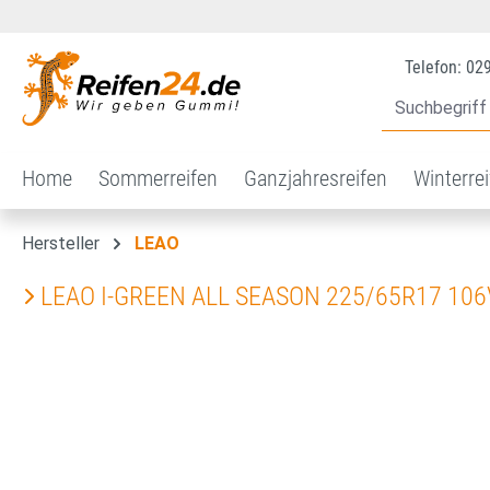
 Hauptinhalt springen
Zur Suche springen
Zur Hauptnavigation springen
Telefon: 02
Home
Sommerreifen
Ganzjahresreifen
Winterre
Hersteller
LEAO
LEAO I-GREEN ALL SEASON 225/65R17 106
Bildergalerie überspringen