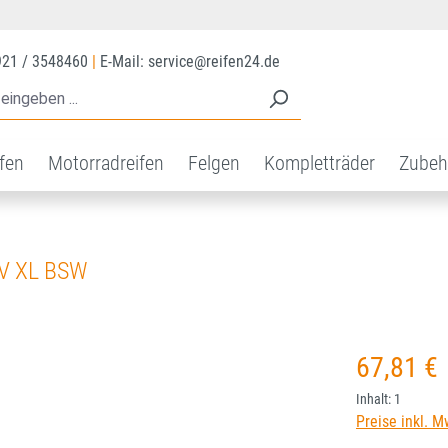
921 / 3548460
|
E-Mail: service@reifen24.de
ifen
Motorradreifen
Felgen
Kompletträder
Zubeh
V XL BSW
Regulärer Prei
67,81 €
Inhalt:
1
Preise inkl. M