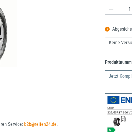
Produkt A
Abgesiche
Produktnumm
Jetzt Kompl
eren Service:
b2b@reifen24.de
.