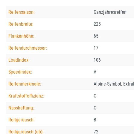
Reifensaison:
Ganzjahresreifen
Reifenbreite:
225
Flankenhöhe:
65
Reifendurchmesser:
17
Loadindex:
106
Speedindex:
V
Reifenmerkmale:
Alpine-Symbol, Extra
Kraftstoffeffizienz:
C
Nasshaftung:
C
Rollgeräusch:
B
Rollgeräusch (db):
72