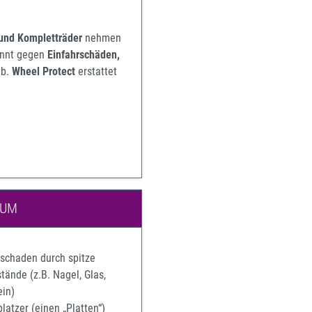
 und Kompletträder
nehmen
pannt gegen
Einfahrschäden,
b.
Wheel Protect
erstattet
IUM
rschaden durch spitze
ände (z.B. Nagel, Glas,
ein)
latzer (einen „Platten“)