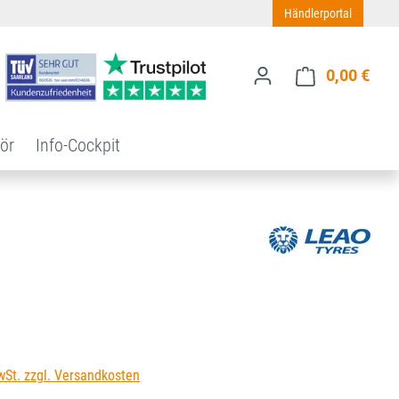
Händlerportal
0,00 €
Ware
ör
Info-Cockpit
s:
wSt. zzgl. Versandkosten