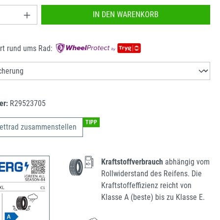
nzahl: Gib den gewünschten Wert ein oder benu
IN DEN WARENKORB
rt rund ums Rad:
er:
R29523705
TIPP
ettrad zusammenstellen
Kraftstoffverbrauch
abhängig vom
Rollwiderstand des Reifens. Die
Kraftstoffeffizienz reicht von
Klasse A (beste) bis zu Klasse E.