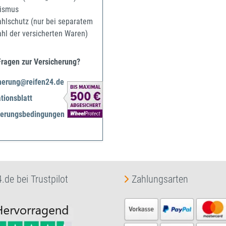
ismus
ahlschutz (nur bei separatem
ahl der versicherten Waren)
Fragen zur Versicherung?
herung@reifen24.de
tionsblatt
herungsbedingungen
.de bei Trustpilot
Zahlungsarten