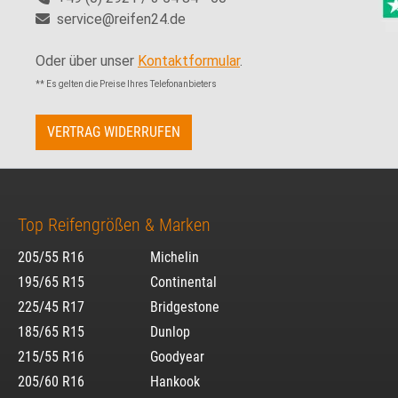
service@reifen24.de
Oder über unser
Kontaktformular
.
** Es gelten die Preise Ihres Telefonanbieters
VERTRAG WIDERRUFEN
Top Reifengrößen & Marken
205/55 R16
Michelin
195/65 R15
Continental
225/45 R17
Bridgestone
185/65 R15
Dunlop
215/55 R16
Goodyear
205/60 R16
Hankook