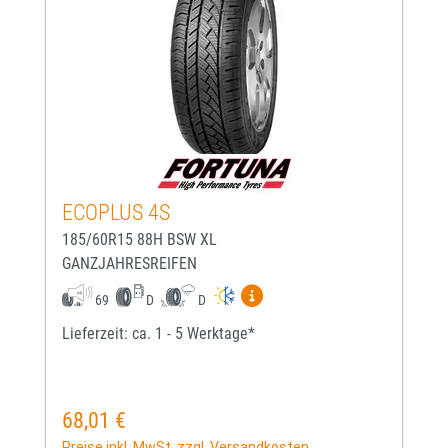
ECOPLUS 4S
185/60R15 88H BSW XL
GANZJAHRESREIFEN
Mehr Informationen zum EU-
69
D
D
Lieferzeit: ca. 1 - 5 Werktage*
68,01 €
Regulärer Preis:
Preise inkl. MwSt. zzgl. Versandkosten