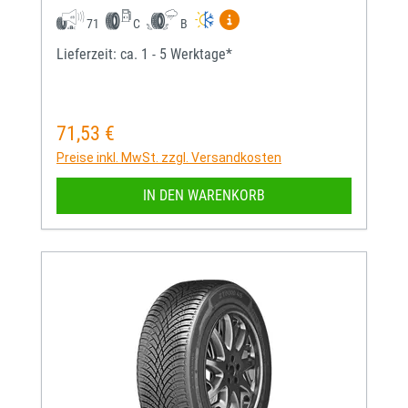
Mehr Informationen zum EU-
71
C
B
Lieferzeit: ca. 1 - 5 Werktage*
71,53 €
Regulärer Preis:
Preise inkl. MwSt. zzgl. Versandkosten
IN DEN WARENKORB