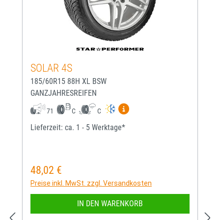
SOLAR 4S
185/60R15 88H XL BSW
GANZJAHRESREIFEN
Mehr Informationen zum EU-
71
C
C
Lieferzeit: ca. 1 - 5 Werktage*
48,02 €
Regulärer Preis:
Preise inkl. MwSt. zzgl. Versandkosten
IN DEN WARENKORB