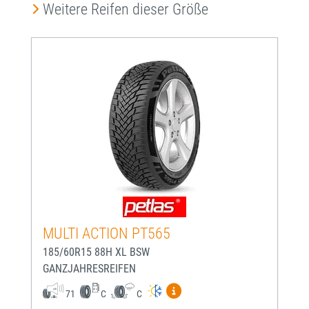
Produktgalerie überspringen
Weitere Reifen dieser Größe
MULTI ACTION PT565
185/60R15 88H XL BSW
GANZJAHRESREIFEN
Mehr Informationen zum EU-
71
C
C