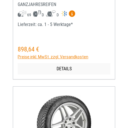
GANZJAHRESREIFEN
Mehr Informationen zum EU-
69
D
D
Lieferzeit: ca. 1 - 5 Werktage*
898,64 €
Regulärer Preis:
Preise inkl. MwSt. zzgl. Versandkosten
DETAILS