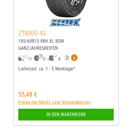
ZT8000 4S
185/60R15 88H XL BSW
GANZJAHRESREIFEN
Mehr Informationen zum EU-
71
D
B
Lieferzeit: ca. 1 - 5 Werktage*
55,48 €
Regulärer Preis:
Preise inkl. MwSt. zzgl. Versandkosten
IN DEN WARENKORB