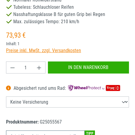
Tubeless: Schlauchloser Reifen
Nasshaftungsklasse B für guten Grip bei Regen
Max. zulässiges Tempo: 210 km/h
Regulärer Preis:
73,93 €
Inhalt:
1
Preise inkl. MwSt. zzgl. Versandkosten
Produkt Anzahl: Gib den gewünschten Wert ein od
IN DEN WARENKORB
Abgesichert rund ums Rad:
Produktnummer:
G25055567
TIPP