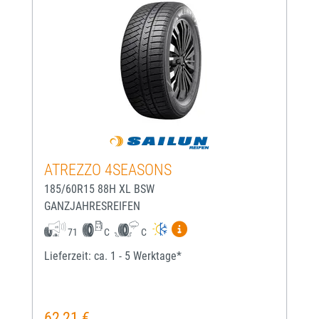
ATREZZO 4SEASONS
185/60R15 88H XL BSW
GANZJAHRESREIFEN
Mehr Informationen zum EU-
71
C
C
Lieferzeit: ca. 1 - 5 Werktage*
62,21 €
Regulärer Preis: