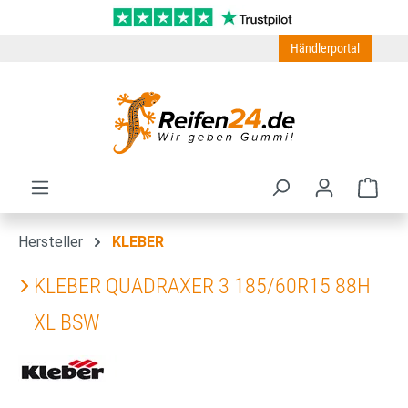
Zum Hauptinhalt springen
Händlerportal
Ware
Hersteller
KLEBER
KLEBER QUADRAXER 3 185/60R15 88H
XL BSW