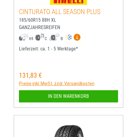
CINTURATO ALL SEASON PLUS
185/60R15 88H XL
GANZJAHRESREIFEN
Mehr Informationen zum EU-
69
C
B
Lieferzeit: ca. 1 - 5 Werktage*
131,83 €
Regulärer Preis:
Preise inkl. MwSt. zzgl. Versandkosten
IN DEN WARENKORB