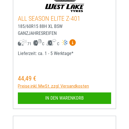
ALL SEASON ELITE Z-401
185/60R15 88H XL BSW
GANZJAHRESREIFEN
Mehr Informationen zum EU-
71
C
C
Lieferzeit: ca. 1 - 5 Werktage*
44,49 €
Regulärer Preis:
Preise inkl. MwSt. zzgl. Versandkosten
IN DEN WARENKORB