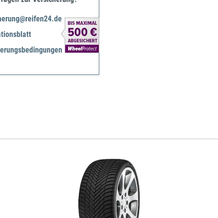
herung@reifen24.de
tionsblatt
herungsbedingungen