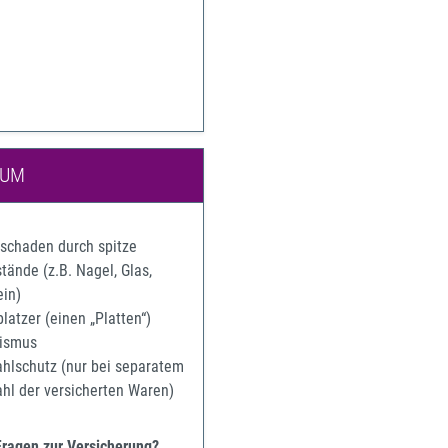
IUM
rschaden durch spitze
ände (z.B. Nagel, Glas,
ein)
latzer (einen „Platten“)
ismus
ahlschutz (nur bei separatem
ahl der versicherten Waren)
Fragen zur Versicherung?