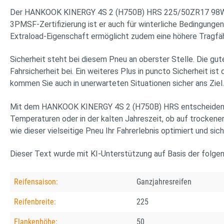
Der HANKOOK KINERGY 4S 2 (H750B) HRS 225/50ZR17 98W BSW XL
3PMSF-Zertifizierung ist er auch für winterliche Bedingunge
Extraload-Eigenschaft ermöglicht zudem eine höhere Tragfäh
Sicherheit steht bei diesem Pneu an oberster Stelle. Die gut
Fahrsicherheit bei. Ein weiteres Plus in puncto Sicherheit is
kommen Sie auch in unerwarteten Situationen sicher ans Ziel.
Mit dem HANKOOK KINERGY 4S 2 (H750B) HRS entscheiden Sie si
Temperaturen oder in der kalten Jahreszeit, ob auf trockener
wie dieser vielseitige Pneu Ihr Fahrerlebnis optimiert und sich
Dieser Text wurde mit KI-Unterstützung auf Basis der folge
Reifensaison:
Ganzjahresreifen
Reifenbreite:
225
Flankenhöhe:
50