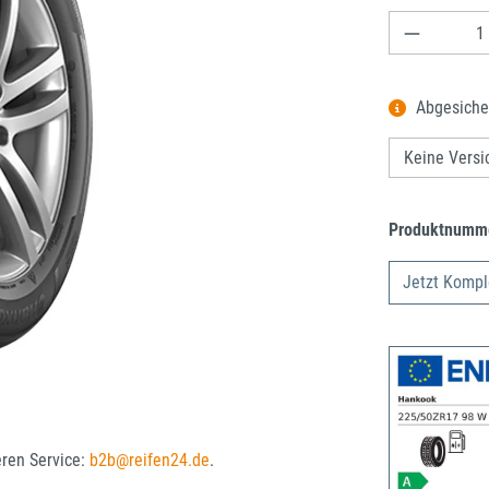
Produkt A
Abgesiche
Produktnumm
Jetzt Kompl
eren Service:
b2b@reifen24.de
.