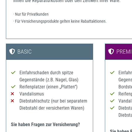
Ihnen die Reparaturkosten oder den Zeitwert Ihrer Ware.
· Nur für Privatkunden
· Für Versicherungsprodukte gelten keine Rabattaktionen.
BASIC
PREM
Einfahrschaden durch spitze
Einfah
Gegenstände (z.B. Nagel, Glas)
Gegenst
Reifenplatzer (einen „Platten“)
Bordst
Vandalismus
Reifenp
Diebstahlschutz (nur bei separatem
Vandal
Diebstahl der versicherten Waren)
Diebst
Diebst
Sie haben Fragen zur Versicherung?
Sie haben 