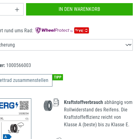
nzahl: Gib den gewünschten Wert ein oder benu
IN DEN WARENKORB
rt rund ums Rad:
er:
1000566003
TIPP
ettrad zusammenstellen
Kraftstoffverbrauch
abhängig vom
Rollwiderstand des Reifens. Die
Kraftstoffeffizienz reicht von
Klasse A (beste) bis zu Klasse E.