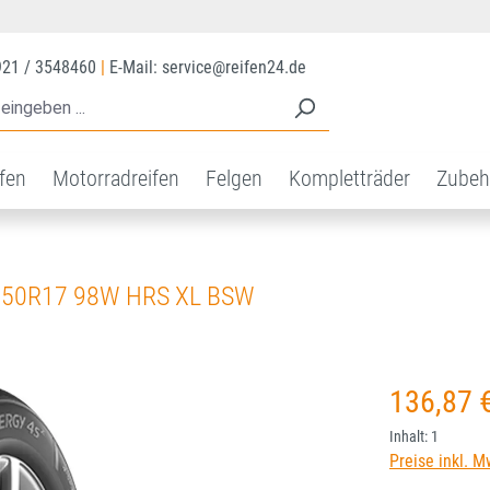
921 / 3548460
|
E-Mail: service@reifen24.de
ifen
Motorradreifen
Felgen
Kompletträder
Zubeh
/50R17 98W HRS XL BSW
Regulärer Prei
136,87 
Inhalt:
1
Preise inkl. M