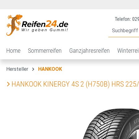
 Hauptinhalt springen
Zur Suche springen
Zur Hauptnavigation springen
Telefon: 02
Home
Sommerreifen
Ganzjahresreifen
Winterre
Hersteller
HANKOOK
HANKOOK KINERGY 4S 2 (H750B) HRS 225
Bildergalerie überspringen