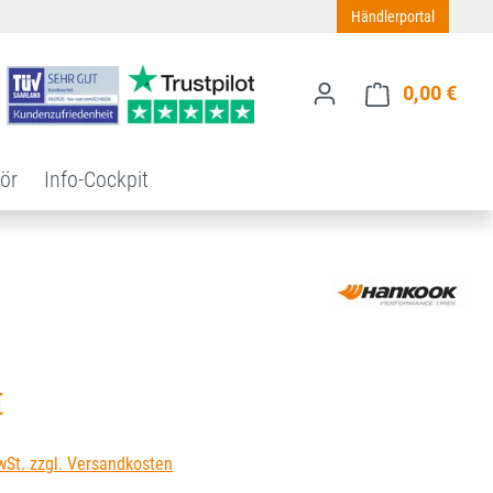
Händlerportal
0,00 €
Ware
ör
Info-Cockpit
s:
€
wSt. zzgl. Versandkosten