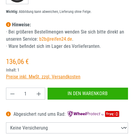
Wichtig:
Abbildung kann abweichen, Lieferung ohne Felge.
Hinweise:
· Bei größeren Bestellmengen wenden Sie sich bitte direkt an
unseren Service:
b2b@reifen24.de
.
· Ware befindet sich im Lager des Vorlieferanten.
Regulärer Preis:
136,06 €
Inhalt:
1
Preise inkl. MwSt. zzgl. Versandkosten
Produkt Anzahl: Gib den gewünschten Wert ein od
IN DEN WARENKORB
Abgesichert rund ums Rad: