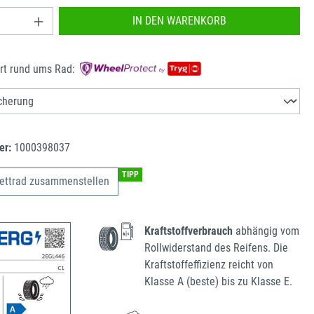
nzahl: Gib den gewünschten Wert ein oder benu
IN DEN WARENKORB
rt rund ums Rad:
er:
1000398037
TIPP
ettrad zusammenstellen
Kraftstoffverbrauch
abhängig vom
Rollwiderstand des Reifens. Die
Kraftstoffeffizienz reicht von
Klasse A (beste) bis zu Klasse E.