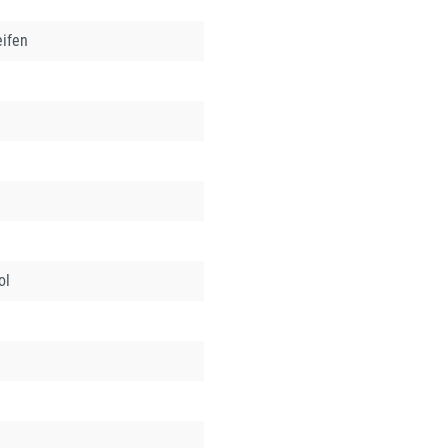
eifen
ol