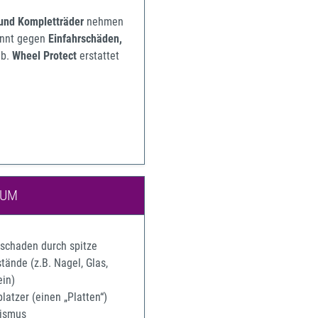
 und Kompletträder
nehmen
pannt gegen
Einfahrschäden,
b.
Wheel Protect
erstattet
IUM
rschaden durch spitze
ände (z.B. Nagel, Glas,
ein)
latzer (einen „Platten“)
ismus