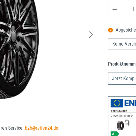
Produkt A
Abgesiche
Produktnumm
Jetzt Kompl
eren Service:
b2b@reifen24.de
.