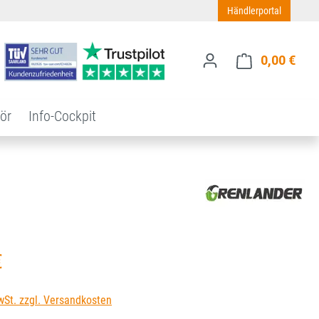
Händlerportal
0,00 €
Ware
ör
Info-Cockpit
s:
€
wSt. zzgl. Versandkosten