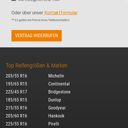
Oder über unser
Kontaktformular
.
** Es gelten die Preise Ihres Telefonanbieters
VERTRAG WIDERRUFEN
Top Reifengrößen & Marken
205/55 R16
Michelin
195/65 R15
Continental
225/45 R17
Bridgestone
185/65 R15
Dunlop
215/55 R16
Goodyear
205/60 R16
Hankook
225/55 R16
Pirelli