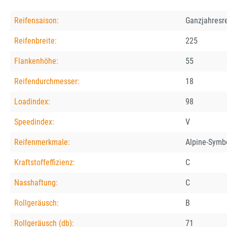
Reifensaison:
Ganzjahresr
Reifenbreite:
225
Flankenhöhe:
55
Reifendurchmesser:
18
Loadindex:
98
Speedindex:
V
Reifenmerkmale:
Alpine-Symb
Kraftstoffeffizienz:
C
Nasshaftung:
C
Rollgeräusch:
B
Rollgeräusch (db):
71