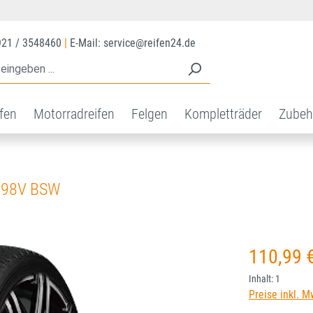
921 / 3548460
|
E-Mail: service@reifen24.de
ifen
Motorradreifen
Felgen
Kompletträder
Zubeh
 98V BSW
Regulärer Prei
110,99 
Inhalt:
1
Preise inkl. M