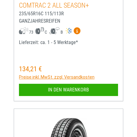
COMTRAC 2 ALL SEASON+
235/65R16C 115/113R
GANZJAHRESREIFEN
Mehr Informationen zum EU-
73
C
B
Lieferzeit: ca. 1 - 5 Werktage*
134,21 €
Regulärer Preis:
Preise inkl. MwSt. zzgl. Versandkosten
IN DEN WARENKORB