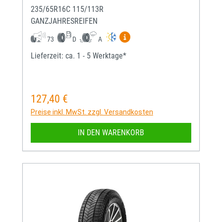
235/65R16C 115/113R
GANZJAHRESREIFEN
Mehr Informationen zum EU-
73
D
A
Lieferzeit: ca. 1 - 5 Werktage*
127,40 €
Regulärer Preis:
Preise inkl. MwSt. zzgl. Versandkosten
IN DEN WARENKORB