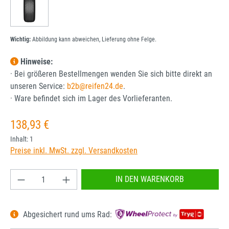
Wichtig:
Abbildung kann abweichen, Lieferung ohne Felge.
Hinweise:
· Bei größeren Bestellmengen wenden Sie sich bitte direkt an
unseren Service:
b2b@reifen24.de
.
· Ware befindet sich im Lager des Vorlieferanten.
Regulärer Preis:
138,93 €
Inhalt:
1
Preise inkl. MwSt. zzgl. Versandkosten
Produkt Anzahl: Gib den gewünschten Wert ein od
IN DEN WARENKORB
Abgesichert rund ums Rad: