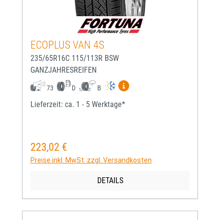
ECOPLUS VAN 4S
235/65R16C 115/113R BSW
GANZJAHRESREIFEN
Mehr Informationen zum EU-
73
D
B
Lieferzeit: ca. 1 - 5 Werktage*
223,02 €
Regulärer Preis:
Preise inkl. MwSt. zzgl. Versandkosten
DETAILS