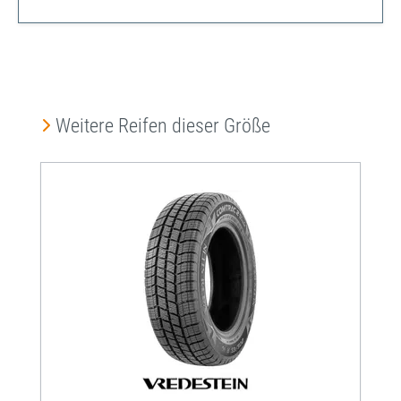
Produktgalerie überspringen
Weitere Reifen dieser Größe