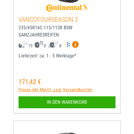
VANCOFOURSEASON 2
235/65R16C 115/113R BSW
GANZJAHRESREIFEN
Mehr Informationen zum EU-
73
D
B
Lieferzeit: ca. 1 - 5 Werktage*
171,42 €
Regulärer Preis:
Preise inkl. MwSt. zzgl. Versandkosten
IN DEN WARENKORB