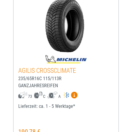
AGILIS CROSSCLIMATE
235/65R16C 115/113R
GANZJAHRESREIFEN
Mehr Informationen zum EU-
73
C
A
Lieferzeit: ca. 1 - 5 Werktage*
190,78 €
Regulärer Preis: