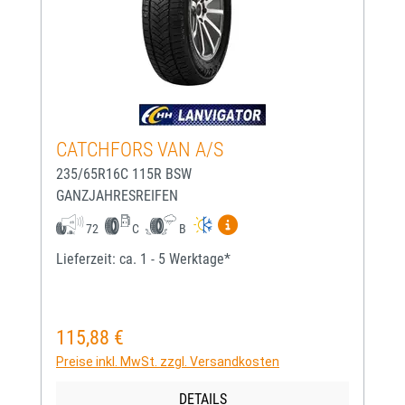
CATCHFORS VAN A/S
235/65R16C 115R BSW
GANZJAHRESREIFEN
Mehr Informationen zum EU-
72
C
B
Lieferzeit: ca. 1 - 5 Werktage*
115,88 €
Regulärer Preis:
Preise inkl. MwSt. zzgl. Versandkosten
DETAILS