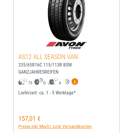
AS12 ALL SEASON VAN
235/65R16C 115/113R BSW
GANZJAHRESREIFEN
Mehr Informationen zum EU-
73
D
A
Lieferzeit: ca. 1 - 5 Werktage*
157,01 €
Regulärer Preis:
Preise inkl. MwSt. zzgl. Versandkosten