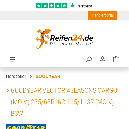
Zum Hauptinhalt springen
Händlerportal
Ware
Hersteller
GOODYEAR
GOODYEAR VECTOR 4SEASONS CARGO
(MO-V) 235/65R16C 115/113R (MO-V)
BSW