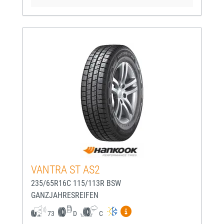
VANTRA ST AS2
235/65R16C 115/113R BSW
GANZJAHRESREIFEN
Mehr Informationen zum EU-
73
D
C