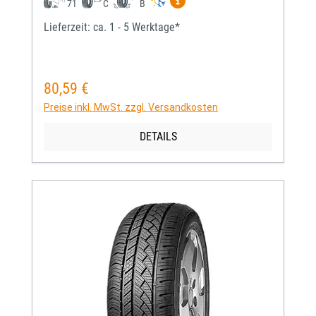
Mehr Informationen zum EU-
71
C
B
Lieferzeit: ca. 1 - 5 Werktage*
80,59 €
Regulärer Preis:
Preise inkl. MwSt. zzgl. Versandkosten
DETAILS