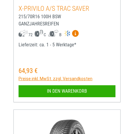
X-PRIVILO A/S TRAC SAVER
215/70R16 100H BSW
GANZJAHRESREIFEN
Mehr Informationen zum EU-
72
C
B
Lieferzeit: ca. 1 - 5 Werktage*
64,93 €
Regulärer Preis:
Preise inkl. MwSt. zzgl. Versandkosten
IN DEN WARENKORB