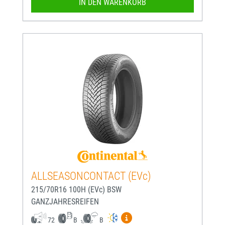
IN DEN WARENKORB
ALLSEASONCONTACT (EVc)
215/70R16 100H (EVc) BSW
GANZJAHRESREIFEN
Mehr Informationen zum EU-
72
B
B