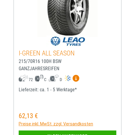
I-GREEN ALL SEASON
215/70R16 100H BSW
GANZJAHRESREIFEN
Mehr Informationen zum EU-
72
C
D
Lieferzeit: ca. 1 - 5 Werktage*
62,13 €
Regulärer Preis:
Preise inkl. MwSt. zzgl. Versandkosten