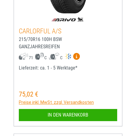
CARLORFUL A/S
215/70R16 100H BSW
GANZJAHRESREIFEN
Mehr Informationen zum EU-
71
C
C
Lieferzeit: ca. 1 - 5 Werktage*
75,02 €
Regulärer Preis:
Preise inkl. MwSt. zzgl. Versandkosten
IN DEN WARENKORB