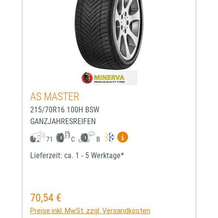
AS MASTER
215/70R16 100H BSW
GANZJAHRESREIFEN
Mehr Informationen zum EU-
71
C
B
Lieferzeit: ca. 1 - 5 Werktage*
70,54 €
Regulärer Preis:
Preise inkl. MwSt. zzgl. Versandkosten