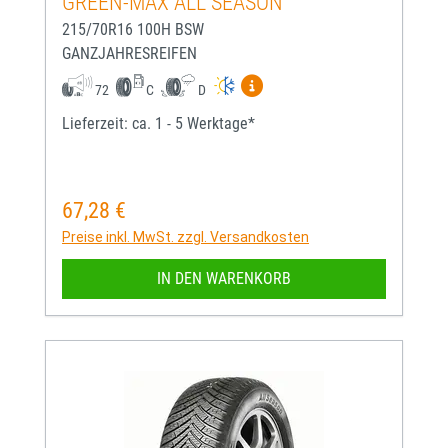
GREEN-MAX ALL SEASON
215/70R16 100H BSW
GANZJAHRESREIFEN
Mehr Informationen zum EU-
72
C
D
Lieferzeit: ca. 1 - 5 Werktage*
67,28 €
Regulärer Preis:
Preise inkl. MwSt. zzgl. Versandkosten
IN DEN WARENKORB