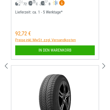
Mehr Informationen zum EU-
72
C
B
Lieferzeit: ca. 1 - 5 Werktage*
92,72 €
Regulärer Preis:
Preise inkl. MwSt. zzgl. Versandkosten
IN DEN WARENKORB