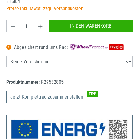
Inhalt:
1
Preise inkl. MwSt. zzgl. Versandkosten
Produkt Anzahl: Gib den gewünschten Wert ein od
IN DEN WARENKORB
Abgesichert rund ums Rad:
Produktnummer:
R29532805
TIPP
Jetzt Komplettrad zusammenstellen