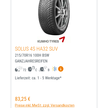
SOLUS 4S HA32 SUV
215/70R16 100H BSW
GANZJAHRESREIFEN
Mehr Informationen zum EU-
72
C
B
Lieferzeit: ca. 1 - 5 Werktage*
83,25 €
Regulärer Preis:
Preise inkl. MwSt. zzgl. Versandkosten