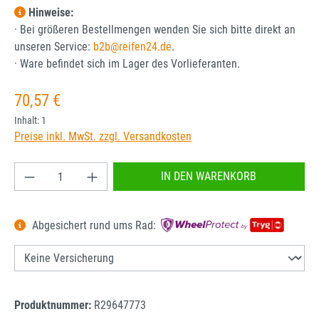
Hinweise:
· Bei größeren Bestellmengen wenden Sie sich bitte direkt an
unseren Service:
b2b@reifen24.de
.
· Ware befindet sich im Lager des Vorlieferanten.
Regulärer Preis:
70,57 €
Inhalt:
1
Preise inkl. MwSt. zzgl. Versandkosten
Produkt Anzahl: Gib den gewünschten Wert ein od
IN DEN WARENKORB
Abgesichert rund ums Rad:
Produktnummer:
R29647773