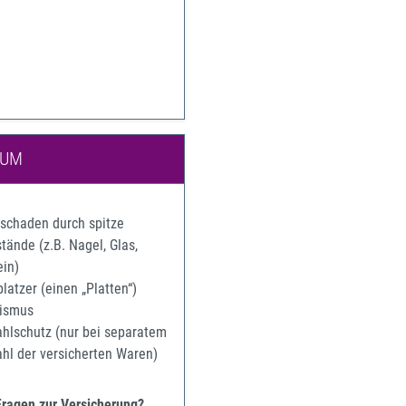
IUM
rschaden durch spitze
ände (z.B. Nagel, Glas,
ein)
latzer (einen „Platten“)
ismus
ahlschutz (nur bei separatem
ahl der versicherten Waren)
Fragen zur Versicherung?