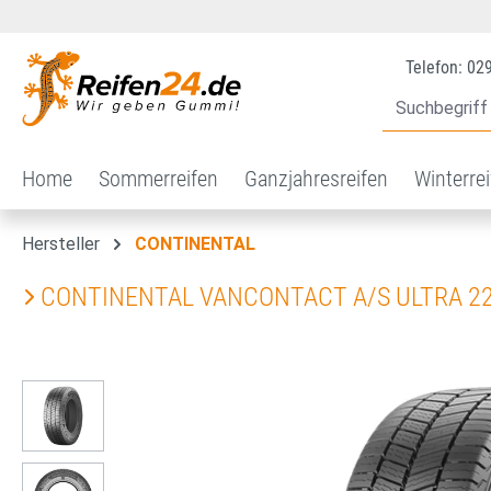
 Hauptinhalt springen
Zur Suche springen
Zur Hauptnavigation springen
Telefon: 02
Home
Sommerreifen
Ganzjahresreifen
Winterre
Hersteller
CONTINENTAL
CONTINENTAL VANCONTACT A/S ULTRA 2
Bildergalerie überspringen