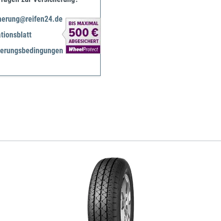
herung@reifen24.de
tionsblatt
herungsbedingungen