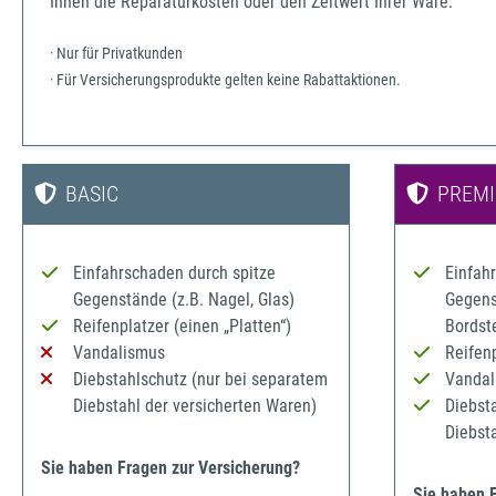
Ihnen die Reparaturkosten oder den Zeitwert Ihrer Ware.
· Nur für Privatkunden
· Für Versicherungsprodukte gelten keine Rabattaktionen.
BASIC
PREM
Einfahrschaden durch spitze
Einfah
Gegenstände (z.B. Nagel, Glas)
Gegenst
Reifenplatzer (einen „Platten“)
Bordst
Vandalismus
Reifenp
Diebstahlschutz (nur bei separatem
Vandal
Diebstahl der versicherten Waren)
Diebst
Diebst
Sie haben Fragen zur Versicherung?
Sie haben 