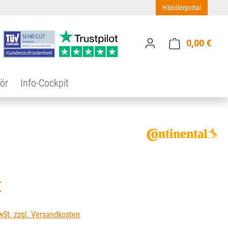
Händlerportal
0,00 €
Ware
ör
Info-Cockpit
s:
€
wSt. zzgl. Versandkosten