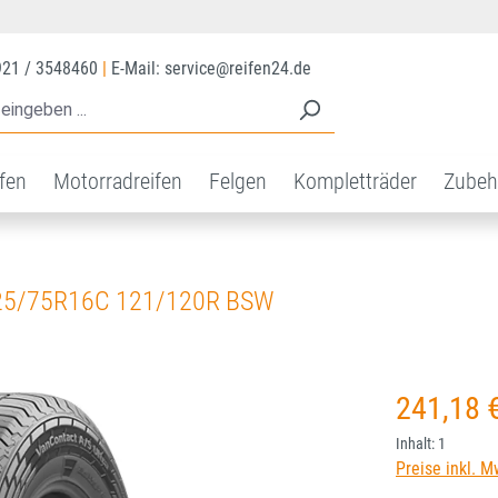
921 / 3548460
|
E-Mail: service@reifen24.de
ifen
Motorradreifen
Felgen
Kompletträder
Zubeh
25/75R16C 121/120R BSW
Regulärer Prei
241,18 
Inhalt:
1
Preise inkl. M