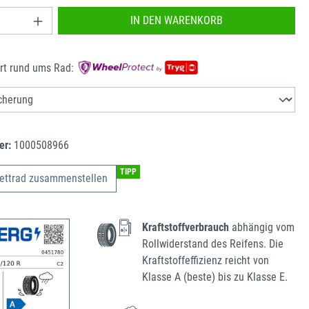
nzahl: Gib den gewünschten Wert ein oder benu
IN DEN WARENKORB
rt rund ums Rad:
er:
1000508966
TIPP
ettrad zusammenstellen
Kraftstoffverbrauch
abhängig vom
Rollwiderstand des Reifens. Die
Kraftstoffeffizienz reicht von
Klasse A (beste) bis zu Klasse E.