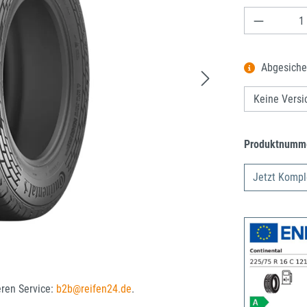
Produkt A
Abgesiche
Produktnumm
Jetzt Kompl
eren Service:
b2b@reifen24.de
.