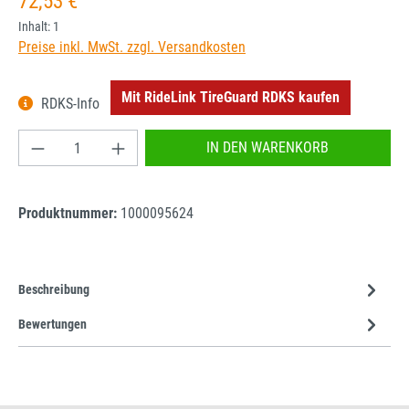
72,53 €
Inhalt:
1
Preise inkl. MwSt. zzgl. Versandkosten
Mit RideLink TireGuard RDKS kaufen
RDKS-Info
Produkt Anzahl: Gib den gewünschten Wert ein od
IN DEN WARENKORB
Produktnummer:
1000095624
Beschreibung
Bewertungen