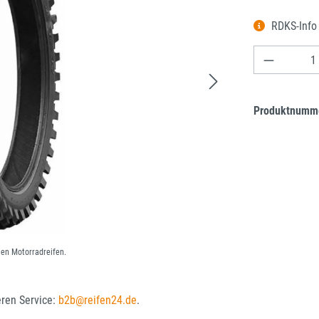
RDKS-Inf
Produkt A
Produktnumm
nen Motorradreifen.
eren Service:
b2b@reifen24.de
.