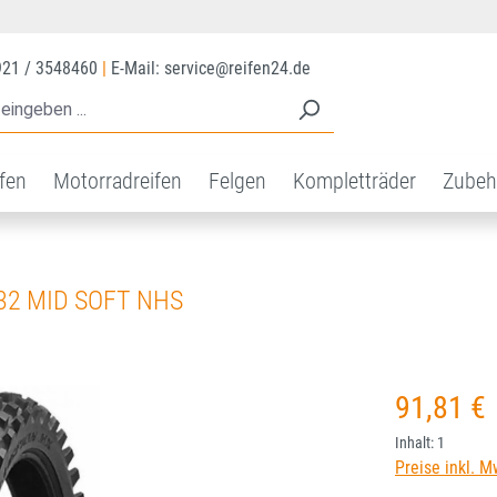
921 / 3548460
|
E-Mail: service@reifen24.de
ifen
Motorradreifen
Felgen
Kompletträder
Zubeh
X32 MID SOFT NHS
Regulärer Prei
91,81 €
Inhalt:
1
Preise inkl. M