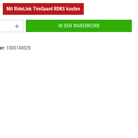
Mit RideLink TireGuard RDKS kaufen
o
nzahl: Gib den gewünschten Wert ein oder benu
IN DEN WARENKORB
er:
1000140029