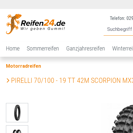
 Hauptinhalt springen
Zur Suche springen
Zur Hauptnavigation springen
Telefon: 02
Home
Sommerreifen
Ganzjahresreifen
Winterre
Motorradreifen
PIRELLI 70/100 - 19 TT 42M SCORPION M
Bildergalerie überspringen