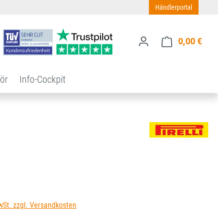
Händlerportal
0,00 €
Ware
ör
Info-Cockpit
s:
wSt. zzgl. Versandkosten