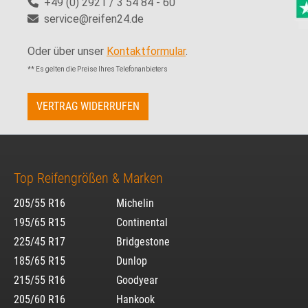
+49 (0) 2921 / 3 54 84 - 60
service@reifen24.de
Oder über unser
Kontaktformular
.
** Es gelten die Preise Ihres Telefonanbieters
VERTRAG WIDERRUFEN
Top Reifengrößen & Marken
205/55 R16
Michelin
195/65 R15
Continental
225/45 R17
Bridgestone
185/65 R15
Dunlop
215/55 R16
Goodyear
205/60 R16
Hankook