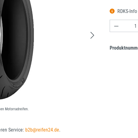
RDKS-Inf
Produkt A
Produktnumm
nen Motorradreifen.
eren Service:
b2b@reifen24.de
.