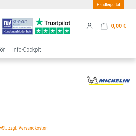
Händlerportal
0,00 €
Ware
ör
Info-Cockpit
s:
wSt. zzgl. Versandkosten