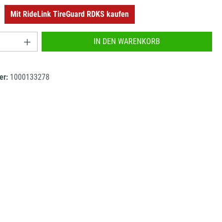
Mit RideLink TireGuard RDKS kaufen
o
nzahl: Gib den gewünschten Wert ein oder benu
IN DEN WARENKORB
er:
1000133278