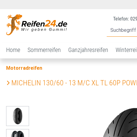
 Hauptinhalt springen
Zur Suche springen
Zur Hauptnavigation springen
Telefon: 02
Home
Sommerreifen
Ganzjahresreifen
Winterre
Motorradreifen
MICHELIN 130/60 - 13 M/C XL TL 60P PO
Bildergalerie überspringen