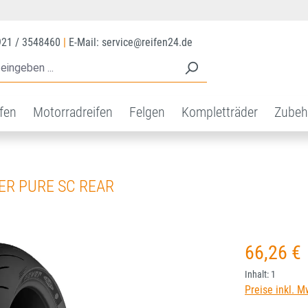
921 / 3548460
|
E-Mail: service@reifen24.de
ifen
Motorradreifen
Felgen
Kompletträder
Zubeh
WER PURE SC REAR
Regulärer Prei
66,26 €
Inhalt:
1
Preise inkl. M