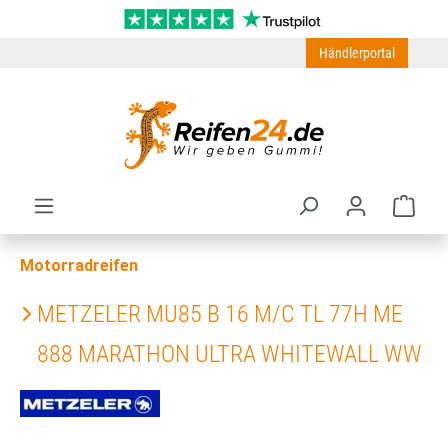
Zum Hauptinhalt springen
Händlerportal
Ware
Motorradreifen
METZELER MU85 B 16 M/C TL 77H ME
888 MARATHON ULTRA WHITEWALL WW