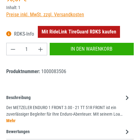
Inhalt:
1
Preise inkl. MwSt. zzgl. Versandkosten
Mit RideLink TireGuard RDKS kaufen
RDKS-Info
Produkt Anzahl: Gib den gewünschten Wert ein od
IN DEN WARENKORB
Produktnummer:
1000083506
Beschreibung
Der METZELER ENDURO 1 FRONT 3.00 - 21 TT 51R FRONT ist ein
zuverlässiger Begleiter für Ihre Enduro-Abenteuer. Mit seinem Loa…
Mehr
Bewertungen