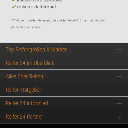
sicherer Reifenkauf
*** Ab dem zweiten Reifen und der zweiten Felge! Gilt nur innerhalb des
deutschen Festlandes.
Top Reifengrößen & Marken
Reifen24 im Überblick
Alles über Reifen
Reifen-Ratgeber
Reifen24 informiert
Reifen24 Partner