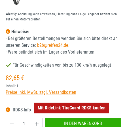
Wichtig:
Abbildung kann abweichen, Lieferung ohne Felge. Angebot bezieht sich
auf einen Motorradreifen.
Hinweise:
· Bei größeren Bestellmengen wenden Sie sich bitte direkt an
unseren Service:
b2b@reifen24.de
.
· Ware befindet sich im Lager des Vorlieferanten.
Für Geschwindigkeiten von bis zu 130 km/h ausgelegt
Regulärer Preis:
82,65 €
Inhalt:
1
Preise inkl. MwSt. zzgl. Versandkosten
Mit RideLink TireGuard RDKS kaufen
RDKS-Info
Produkt Anzahl: Gib den gewünschten Wert ein od
IN DEN WARENKORB