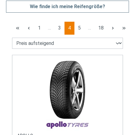
Wie finde ich meine Reifengröße?
Seite
Seite
Seite
Seite
Seite
1
…
3
4
5
…
18