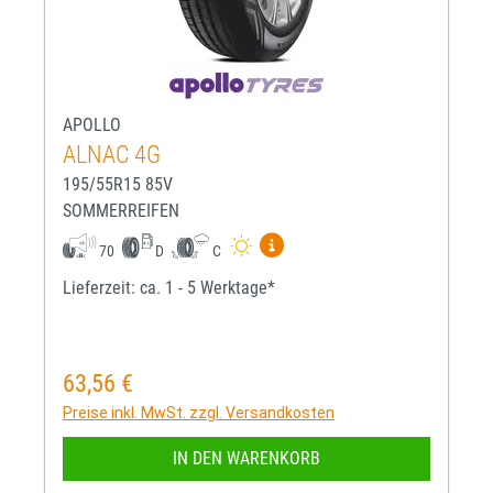
APOLLO
ALNAC 4G
195/55R15 85V
SOMMERREIFEN
Mehr Informationen zum EU-R
70
D
C
Lieferzeit: ca. 1 - 5 Werktage*
63,56 €
Regulärer Preis:
Preise inkl. MwSt. zzgl. Versandkosten
IN DEN WARENKORB