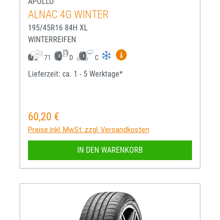
APOLLO
ALNAC 4G WINTER
195/45R16 84H XL
WINTERREIFEN
Mehr Informationen zum EU-R
71
D
C
Lieferzeit: ca. 1 - 5 Werktage*
60,20 €
Regulärer Preis:
Preise inkl. MwSt. zzgl. Versandkosten
IN DEN WARENKORB