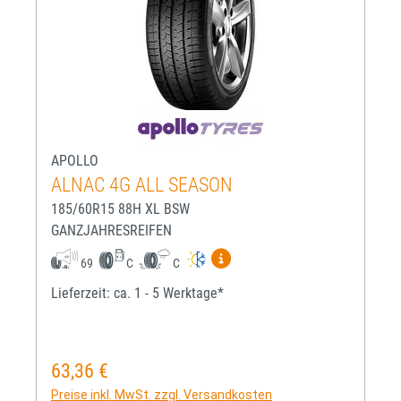
APOLLO
ALNAC 4G ALL SEASON
185/60R15 88H XL BSW
GANZJAHRESREIFEN
Mehr Informationen zum EU-R
69
C
C
Lieferzeit: ca. 1 - 5 Werktage*
63,36 €
Regulärer Preis:
Preise inkl. MwSt. zzgl. Versandkosten