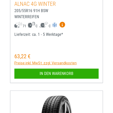
ALNAC 4G WINTER
205/55R16 91H BSW
WINTERREIFEN
Mehr Informationen zum EU-R
71
C
C
Lieferzeit: ca. 1 - 5 Werktage*
63,22 €
Regulärer Preis:
Preise inkl. MwSt. zzgl. Versandkosten
IN DEN WARENKORB