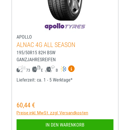
APOLLO
ALNAC 4G ALL SEASON
195/50R15 82H BSW
GANZJAHRESREIFEN
Mehr Informationen zum EU-R
73
E
B
Lieferzeit: ca. 1 - 5 Werktage*
60,44 €
Regulärer Preis:
Preise inkl. MwSt. zzgl. Versandkosten
IN DEN WARENKORB