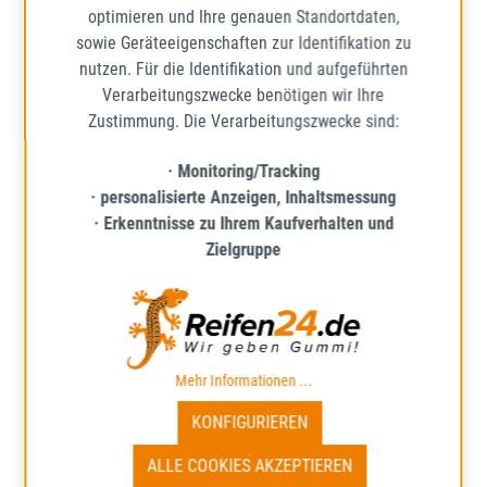
optimieren und Ihre genauen Standortdaten,
sowie Geräteeigenschaften zur Identifikation zu
nutzen. Für die Identifikation und aufgeführten
Verarbeitungszwecke benötigen wir Ihre
Zustimmung. Die Verarbeitungszwecke sind:
· Monitoring/Tracking
· personalisierte Anzeigen, Inhaltsmessung
APOLLO
· Erkenntnisse zu Ihrem Kaufverhalten und
ALNAC 4G WINTER
Zielgruppe
185/55R15 82H BSW
WINTERREIFEN
Mehr Informationen zum EU-R
70
D
C
Lieferzeit: ca. 1 - 5 Werktage*
Mehr Informationen ...
KONFIGURIEREN
61,64 €
Regulärer Preis:
ALLE COOKIES AKZEPTIEREN
Preise inkl. MwSt. zzgl. Versandkosten