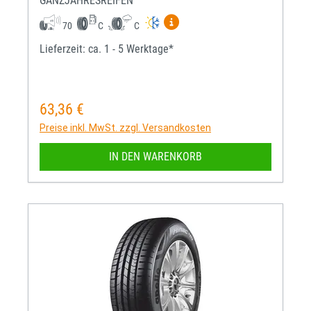
GANZJAHRESREIFEN
Mehr Informationen zum EU-R
70
C
C
Lieferzeit: ca. 1 - 5 Werktage*
63,36 €
Regulärer Preis:
Preise inkl. MwSt. zzgl. Versandkosten
IN DEN WARENKORB