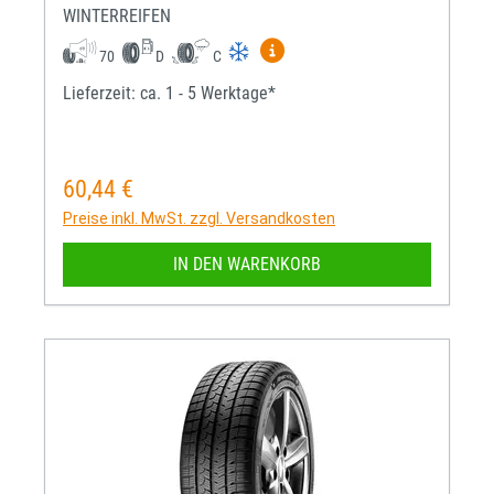
WINTERREIFEN
Mehr Informationen zum EU-R
70
D
C
Lieferzeit: ca. 1 - 5 Werktage*
60,44 €
Regulärer Preis:
Preise inkl. MwSt. zzgl. Versandkosten
IN DEN WARENKORB