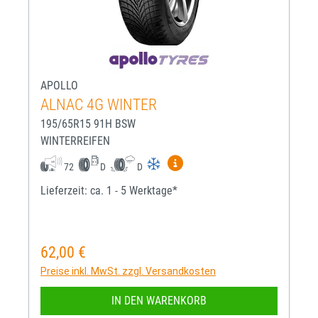
APOLLO
ALNAC 4G WINTER
195/65R15 91H BSW
WINTERREIFEN
Mehr Informationen zum EU-R
72
D
D
Lieferzeit: ca. 1 - 5 Werktage*
62,00 €
Regulärer Preis:
Preise inkl. MwSt. zzgl. Versandkosten
IN DEN WARENKORB