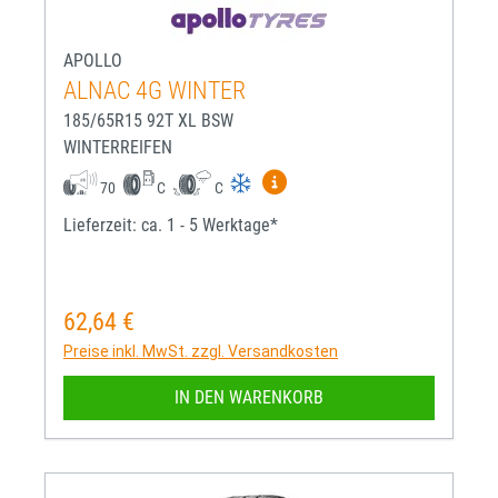
APOLLO
ALNAC 4G WINTER
185/65R15 92T XL BSW
WINTERREIFEN
Mehr Informationen zum EU-R
70
C
C
Lieferzeit: ca. 1 - 5 Werktage*
62,64 €
Regulärer Preis:
Preise inkl. MwSt. zzgl. Versandkosten
IN DEN WARENKORB