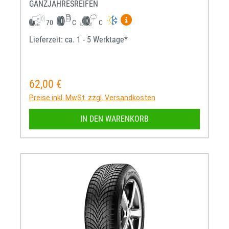
GANZJAHRESREIFEN
Mehr Informationen zum EU-R
70
C
C
Lieferzeit: ca. 1 - 5 Werktage*
62,00 €
Regulärer Preis:
Preise inkl. MwSt. zzgl. Versandkosten
IN DEN WARENKORB