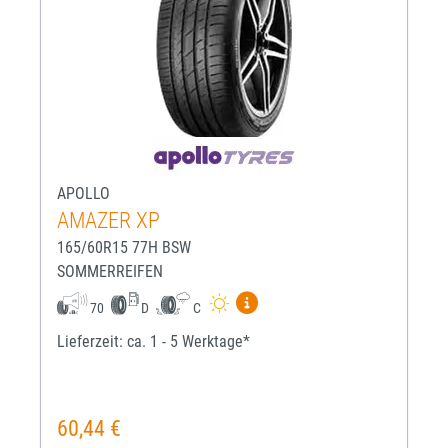
APOLLO
AMAZER XP
165/60R15 77H BSW
SOMMERREIFEN
Mehr Informationen zum EU-R
70
D
C
Lieferzeit: ca. 1 - 5 Werktage*
60,44 €
Regulärer Preis: