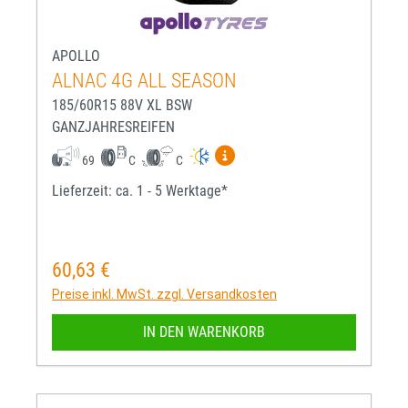
APOLLO
ALNAC 4G ALL SEASON
185/60R15 88V XL BSW
GANZJAHRESREIFEN
Mehr Informationen zum EU-R
69
C
C
Lieferzeit: ca. 1 - 5 Werktage*
60,63 €
Regulärer Preis:
Preise inkl. MwSt. zzgl. Versandkosten
IN DEN WARENKORB