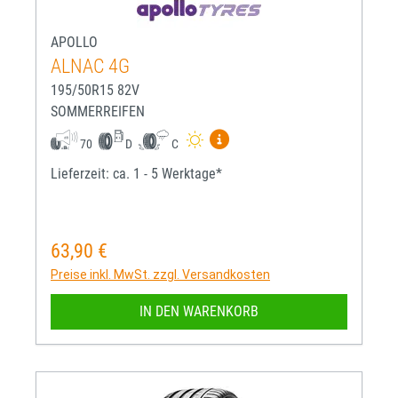
APOLLO
ALNAC 4G
195/50R15 82V
SOMMERREIFEN
Mehr Informationen zum EU-R
70
D
C
Lieferzeit: ca. 1 - 5 Werktage*
63,90 €
Regulärer Preis:
Preise inkl. MwSt. zzgl. Versandkosten
IN DEN WARENKORB