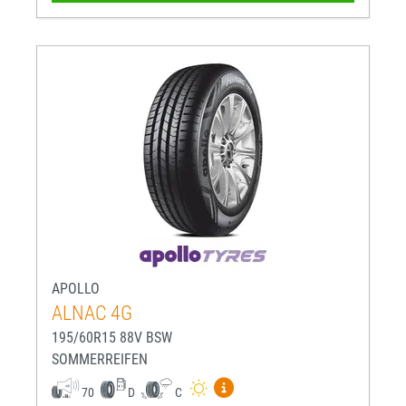
APOLLO
ALNAC 4G
195/60R15 88V BSW
SOMMERREIFEN
Mehr Informationen zum EU-R
70
D
C