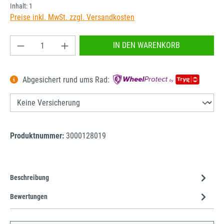
Inhalt:
1
Preise inkl. MwSt. zzgl. Versandkosten
Produkt Anzahl: Gib den gewünschten Wert ein od
IN DEN WARENKORB
Abgesichert rund ums Rad:
Produktnummer:
3000128019
Beschreibung
Bewertungen