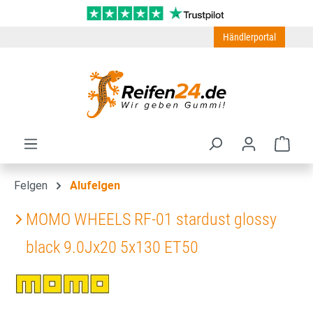
Zum Hauptinhalt springen
Händlerportal
Ware
Felgen
Alufelgen
MOMO WHEELS RF-01 stardust glossy
black 9.0Jx20 5x130 ET50