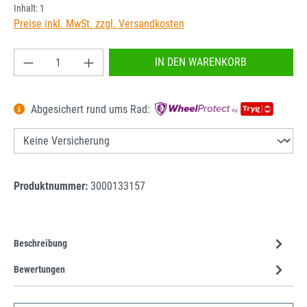
Inhalt:
1
Preise inkl. MwSt. zzgl. Versandkosten
Produkt Anzahl: Gib den gewünschten Wert ein od
IN DEN WARENKORB
Abgesichert rund ums Rad:
Produktnummer:
3000133157
Beschreibung
Bewertungen