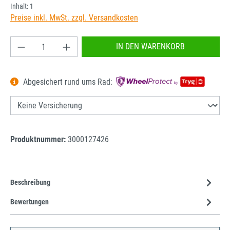
Inhalt:
1
Preise inkl. MwSt. zzgl. Versandkosten
Produkt Anzahl: Gib den gewünschten Wert ein od
IN DEN WARENKORB
Abgesichert rund ums Rad:
Produktnummer:
3000127426
Beschreibung
Bewertungen