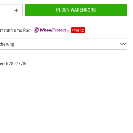
nzahl: Gib den gewünschten Wert ein oder benu
IN DEN WARENKORB
rt rund ums Rad:
er:
R28977786