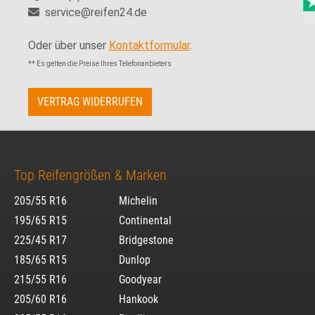
service@reifen24.de
Oder über unser
Kontaktformular
.
** Es gelten die Preise Ihres Telefonanbieters
VERTRAG WIDERRUFEN
Top Reifengrößen & Marken
205/55 R16
Michelin
195/65 R15
Continental
225/45 R17
Bridgestone
185/65 R15
Dunlop
215/55 R16
Goodyear
205/60 R16
Hankook