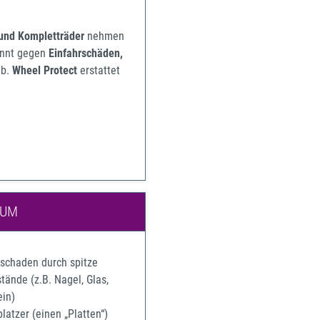
 und Kompletträder
nehmen
pannt gegen
Einfahrschäden,
b.
Wheel Protect
erstattet
IUM
rschaden durch spitze
ände (z.B. Nagel, Glas,
ein)
latzer (einen „Platten“)