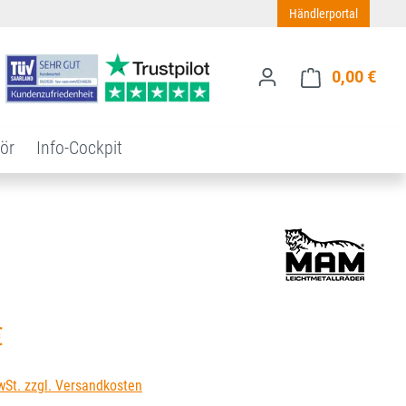
Händlerportal
0,00 €
Ware
ör
Info-Cockpit
s:
€
wSt. zzgl. Versandkosten