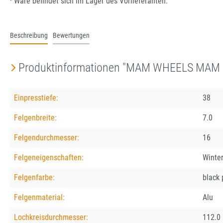
· Ware befindet sich im Lager des Vorlieferanten.
Beschreibung
Bewertungen
Produktinformationen "MAM WHEELS MAM R
Einpresstiefe:
38
Felgenbreite:
7.0
Felgendurchmesser:
16
Felgeneigenschaften:
Winter
Felgenfarbe:
black 
Felgenmaterial:
Alu
Lochkreisdurchmesser:
112.0