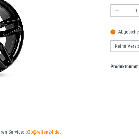
Produkt A
Abgesiche
Produktnumm
eren Service:
b2b@reifen24.de
.