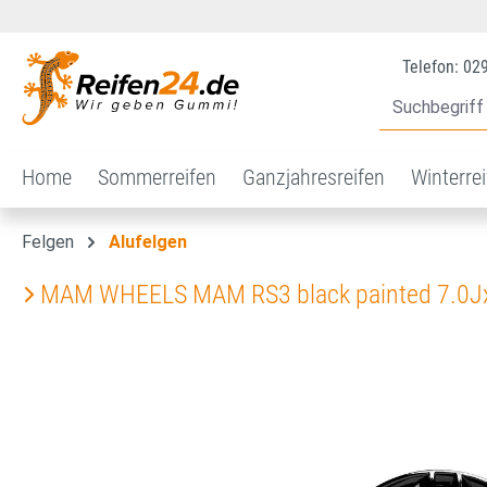
 Hauptinhalt springen
Zur Suche springen
Zur Hauptnavigation springen
Telefon: 02
Home
Sommerreifen
Ganzjahresreifen
Winterre
Felgen
Alufelgen
MAM WHEELS MAM RS3 black painted 7.0J
Bildergalerie überspringen