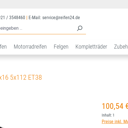
921 / 3548460
|
E-Mail: service@reifen24.de
ifen
Motorradreifen
Felgen
Kompletträder
Zubeh
x16 5x112 ET38
Regulärer Prei
100,54 
Inhalt:
1
Preise inkl. M