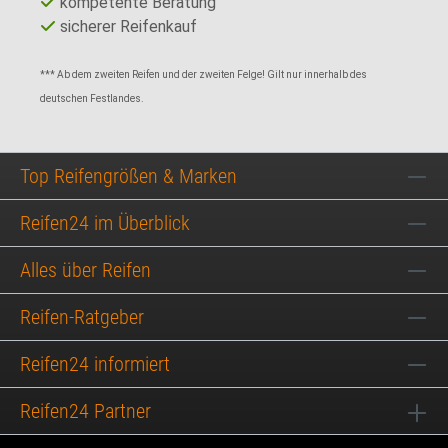
kompetente Beratung
sicherer Reifenkauf
*** Ab dem zweiten Reifen und der zweiten Felge! Gilt nur innerhalb des
deutschen Festlandes.
Top Reifengrößen & Marken
Reifen24 im Überblick
Alles über Reifen
Reifen-Ratgeber
Reifen24 informiert
Reifen24 Partner