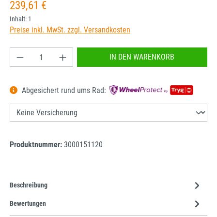
Regulärer Preis:
239,61 €
Inhalt:
1
Preise inkl. MwSt. zzgl. Versandkosten
Produkt Anzahl: Gib den gewünschten Wert ein od
IN DEN WARENKORB
Abgesichert rund ums Rad:
Produktnummer:
3000151120
Beschreibung
Bewertungen