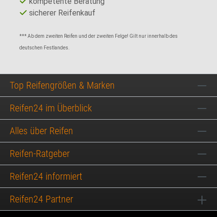
kompetente Beratung
sicherer Reifenkauf
*** Ab dem zweiten Reifen und der zweiten Felge! Gilt nur innerhalb des
deutschen Festlandes.
Top Reifengrößen & Marken
Reifen24 im Überblick
Alles über Reifen
Reifen-Ratgeber
Reifen24 informiert
Reifen24 Partner