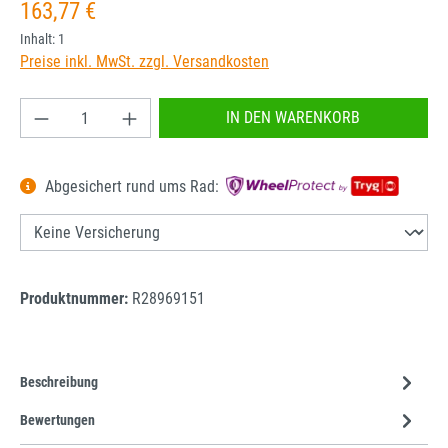
Regulärer Preis:
163,77 €
Inhalt:
1
Preise inkl. MwSt. zzgl. Versandkosten
Produkt Anzahl: Gib den gewünschten Wert ein od
IN DEN WARENKORB
Abgesichert rund ums Rad:
Produktnummer:
R28969151
Beschreibung
Bewertungen