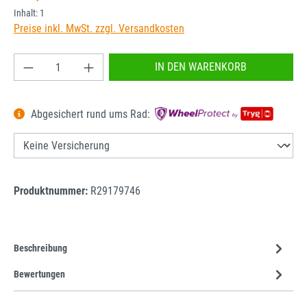
Inhalt:
1
Preise inkl. MwSt. zzgl. Versandkosten
Produkt Anzahl: Gib den gewünschten Wert ein od
IN DEN WARENKORB
Abgesichert rund ums Rad:
Produktnummer:
R29179746
Beschreibung
Bewertungen