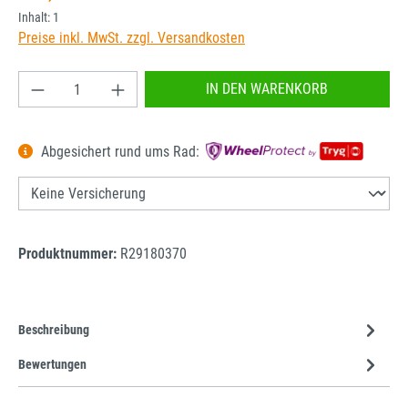
Inhalt:
1
Preise inkl. MwSt. zzgl. Versandkosten
Produkt Anzahl: Gib den gewünschten Wert ein od
IN DEN WARENKORB
Abgesichert rund ums Rad:
Produktnummer:
R29180370
Beschreibung
Bewertungen