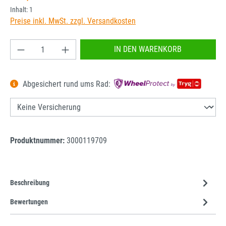
Inhalt:
1
Preise inkl. MwSt. zzgl. Versandkosten
Produkt Anzahl: Gib den gewünschten Wert ein od
IN DEN WARENKORB
Abgesichert rund ums Rad:
Produktnummer:
3000119709
Beschreibung
Bewertungen