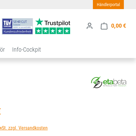
Händlerportal
0,00 €
Ware
ör
Info-Cockpit
s:
€
wSt. zzgl. Versandkosten