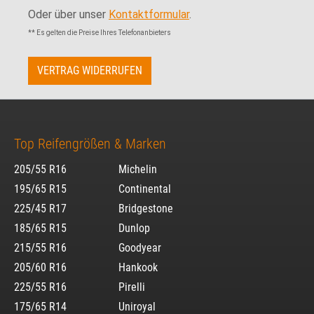
Oder über unser
Kontaktformular
.
** Es gelten die Preise Ihres Telefonanbieters
VERTRAG WIDERRUFEN
Top Reifengrößen & Marken
205/55 R16
Michelin
195/65 R15
Continental
225/45 R17
Bridgestone
185/65 R15
Dunlop
215/55 R16
Goodyear
205/60 R16
Hankook
225/55 R16
Pirelli
175/65 R14
Uniroyal