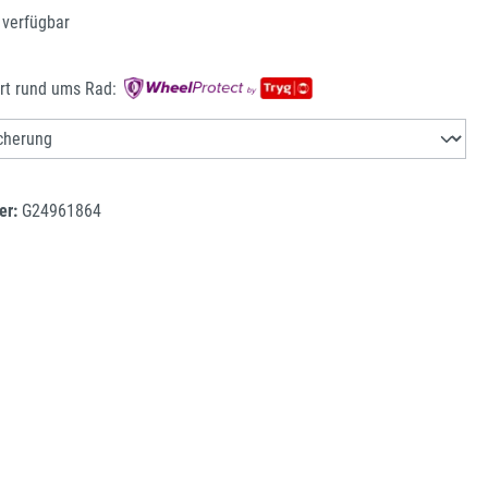
 verfügbar
rt rund ums Rad:
er:
G24961864