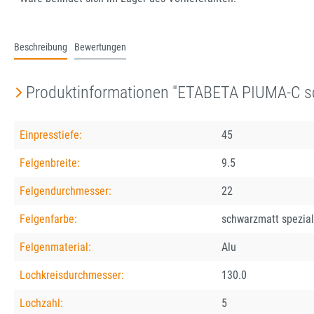
Beschreibung
Bewertungen
Produktinformationen "ETABETA PIUMA-C sc
Einpresstiefe:
45
Felgenbreite:
9.5
Felgendurchmesser:
22
Felgenfarbe:
schwarzmatt spezial
Felgenmaterial:
Alu
Lochkreisdurchmesser:
130.0
Lochzahl:
5