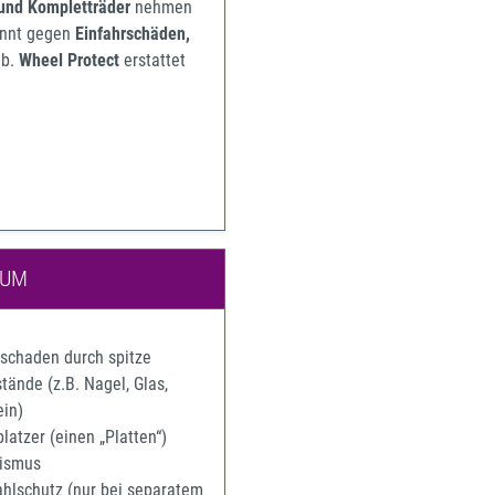
 und Kompletträder
nehmen
pannt gegen
Einfahrschäden,
b.
Wheel Protect
erstattet
IUM
rschaden durch spitze
ände (z.B. Nagel, Glas,
ein)
latzer (einen „Platten“)
ismus
ahlschutz (nur bei separatem