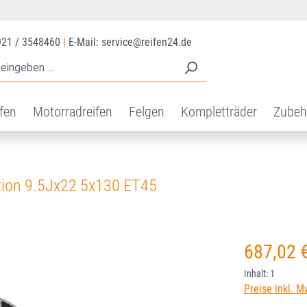
921 / 3548460
|
E-Mail: service@reifen24.de
ifen
Motorradreifen
Felgen
Kompletträder
Zubeh
tion 9.5Jx22 5x130 ET45
Regulärer Prei
687,02 
Inhalt:
1
Preise inkl. M