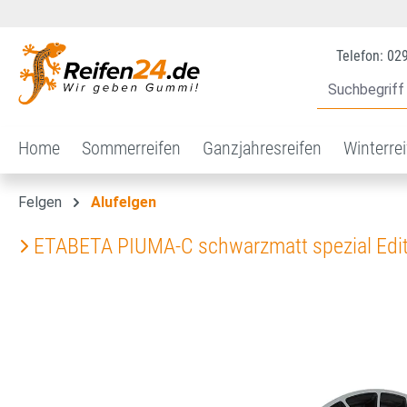
 Hauptinhalt springen
Zur Suche springen
Zur Hauptnavigation springen
Telefon: 02
Home
Sommerreifen
Ganzjahresreifen
Winterre
Felgen
Alufelgen
ETABETA PIUMA-C schwarzmatt spezial Edi
Bildergalerie überspringen