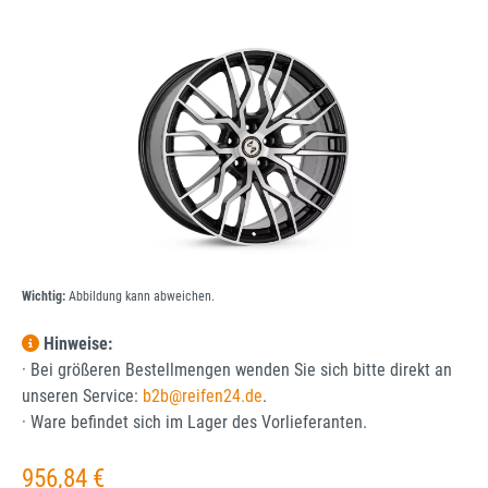
Bildergalerie überspringen
Wichtig:
Abbildung kann abweichen.
Hinweise:
· Bei größeren Bestellmengen wenden Sie sich bitte direkt an
unseren Service:
b2b@reifen24.de
.
· Ware befindet sich im Lager des Vorlieferanten.
Regulärer Preis:
956,84 €