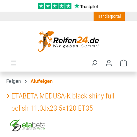
Zum Hauptinhalt springen
Händlerportal
Ware
Felgen
Alufelgen
ETABETA MEDUSA-K black shiny full
polish 11.0Jx23 5x120 ET35