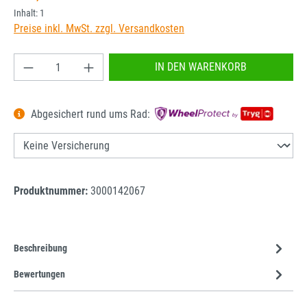
Inhalt:
1
Preise inkl. MwSt. zzgl. Versandkosten
Produkt Anzahl: Gib den gewünschten Wert ein od
IN DEN WARENKORB
Abgesichert rund ums Rad:
Produktnummer:
3000142067
Beschreibung
Bewertungen