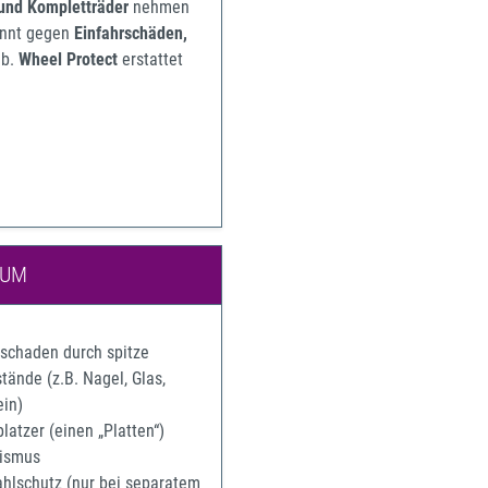
 und Kompletträder
nehmen
pannt gegen
Einfahrschäden,
b.
Wheel Protect
erstattet
IUM
rschaden durch spitze
ände (z.B. Nagel, Glas,
ein)
latzer (einen „Platten“)
ismus
ahlschutz (nur bei separatem