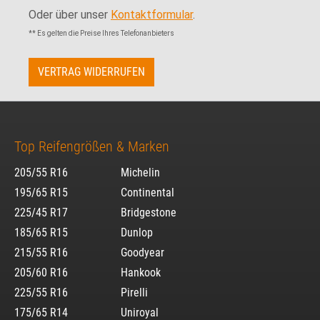
Oder über unser
Kontaktformular
.
** Es gelten die Preise Ihres Telefonanbieters
VERTRAG WIDERRUFEN
Top Reifengrößen & Marken
205/55 R16
Michelin
195/65 R15
Continental
225/45 R17
Bridgestone
185/65 R15
Dunlop
215/55 R16
Goodyear
205/60 R16
Hankook
225/55 R16
Pirelli
175/65 R14
Uniroyal