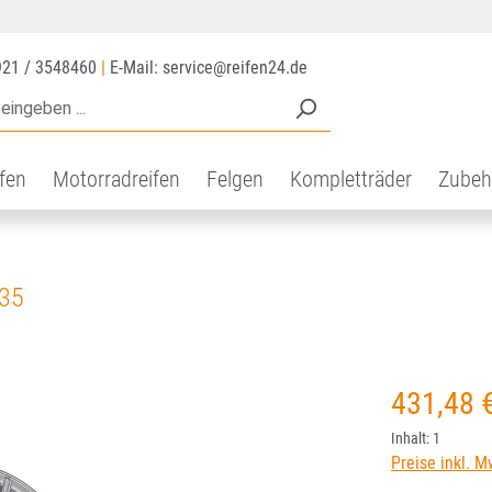
921 / 3548460
|
E-Mail: service@reifen24.de
ifen
Motorradreifen
Felgen
Kompletträder
Zubeh
T35
Regulärer Prei
431,48 
Inhalt:
1
Preise inkl. M