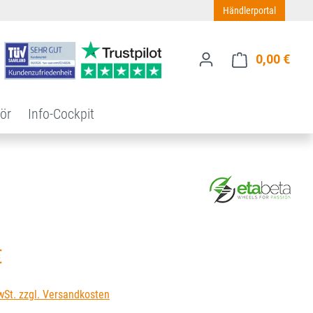
Händlerportal
0,00 €
Ware
ör
Info-Cockpit
s:
€
wSt. zzgl. Versandkosten