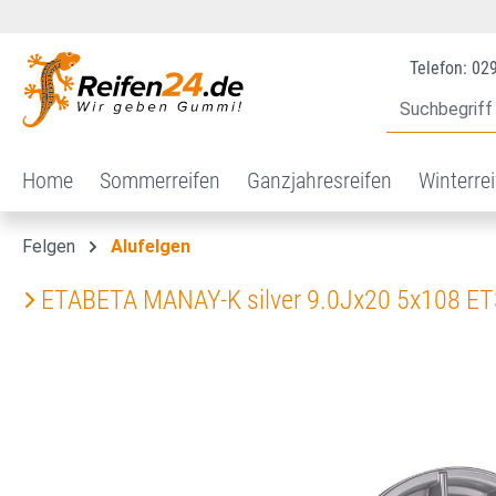
 Hauptinhalt springen
Zur Suche springen
Zur Hauptnavigation springen
Telefon: 02
Home
Sommerreifen
Ganzjahresreifen
Winterre
Felgen
Alufelgen
ETABETA MANAY-K silver 9.0Jx20 5x108 E
Bildergalerie überspringen