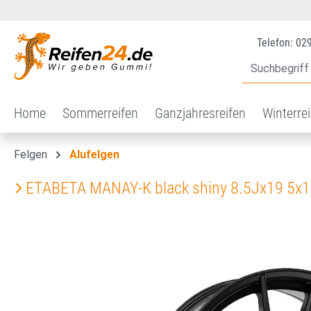
 Hauptinhalt springen
Zur Suche springen
Zur Hauptnavigation springen
Telefon: 02
Home
Sommerreifen
Ganzjahresreifen
Winterre
Felgen
Alufelgen
ETABETA MANAY-K black shiny 8.5Jx19 5x
Bildergalerie überspringen