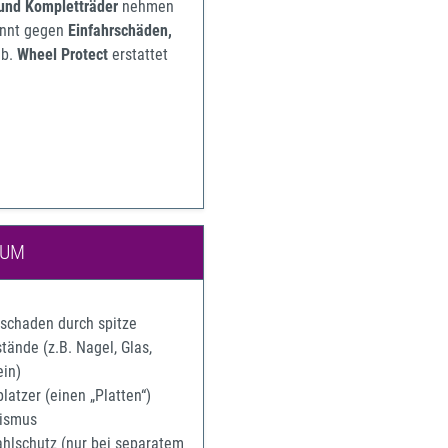
 und Kompletträder
nehmen
pannt gegen
Einfahrschäden,
b.
Wheel Protect
erstattet
IUM
rschaden durch spitze
ände (z.B. Nagel, Glas,
ein)
latzer (einen „Platten“)
ismus
ahlschutz (nur bei separatem