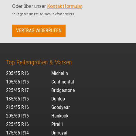
Oder über unser
Kontaktformular
.
** Es gelten die Preise Ihres Telefonanbieters
VERTRAG WIDERRUFEN
Top Reifengrößen & Marken
205/55 R16
Michelin
195/65 R15
Continental
225/45 R17
Bridgestone
185/65 R15
Dunlop
215/55 R16
Goodyear
205/60 R16
Hankook
225/55 R16
Pirelli
175/65 R14
Uniroyal