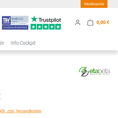
Händlerportal
0,00 €
Ware
ör
Info-Cockpit
s:
€
wSt. zzgl. Versandkosten