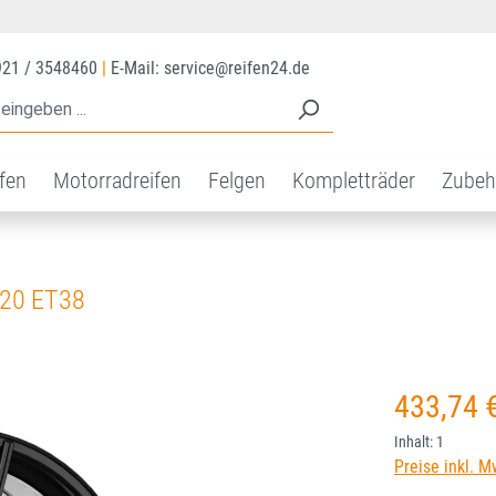
921 / 3548460
|
E-Mail: service@reifen24.de
ifen
Motorradreifen
Felgen
Kompletträder
Zubeh
120 ET38
Regulärer Prei
433,74 
Inhalt:
1
Preise inkl. M