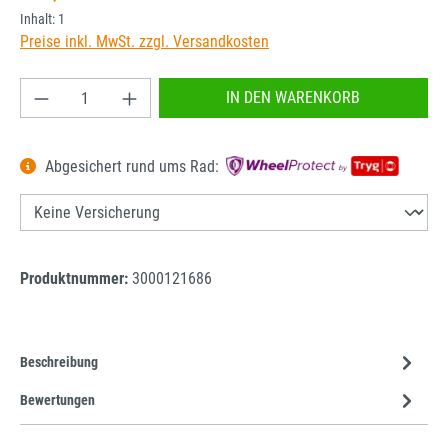
Inhalt:
1
Preise inkl. MwSt. zzgl. Versandkosten
Produkt Anzahl: Gib den gewünschten Wert ein od
IN DEN WARENKORB
Abgesichert rund ums Rad:
Produktnummer:
3000121686
Beschreibung
Bewertungen