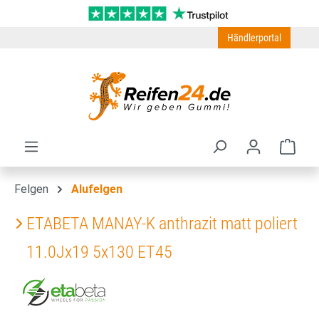
Zum Hauptinhalt springen
Händlerportal
Ware
Felgen
Alufelgen
ETABETA MANAY-K anthrazit matt poliert
11.0Jx19 5x130 ET45