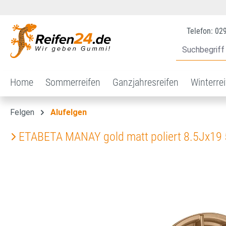
 Hauptinhalt springen
Zur Suche springen
Zur Hauptnavigation springen
Telefon: 02
Home
Sommerreifen
Ganzjahresreifen
Winterre
Felgen
Alufelgen
ETABETA MANAY gold matt poliert 8.5Jx19
Bildergalerie überspringen