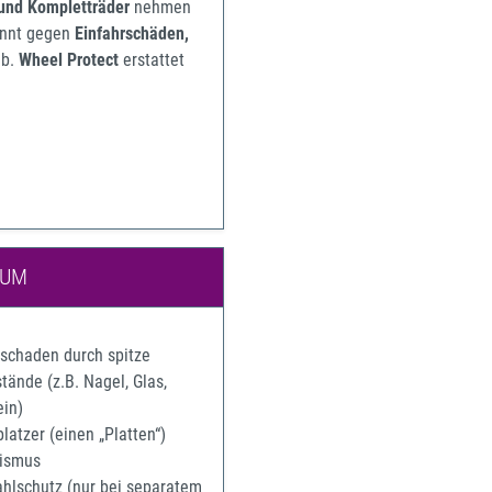
 und Kompletträder
nehmen
pannt gegen
Einfahrschäden,
b.
Wheel Protect
erstattet
IUM
rschaden durch spitze
ände (z.B. Nagel, Glas,
ein)
latzer (einen „Platten“)
ismus
ahlschutz (nur bei separatem