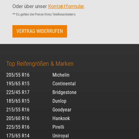
Oder über unser
Kontaktformular
.
** Es gelten die Preise Ihres Telefonanbieters
VERTRAG WIDERRUFEN
Top Reifengrößen & Marken
205/55 R16
Michelin
195/65 R15
Continental
225/45 R17
Bridgestone
185/65 R15
Dunlop
215/55 R16
Goodyear
205/60 R16
Hankook
225/55 R16
Pirelli
175/65 R14
Uniroyal