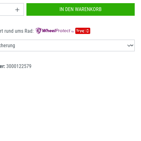
nzahl: Gib den gewünschten Wert ein oder benu
IN DEN WARENKORB
rt rund ums Rad:
er:
3000122579