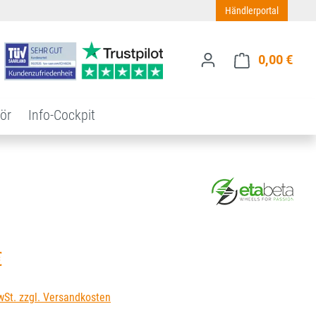
Händlerportal
0,00 €
Ware
ör
Info-Cockpit
s:
€
wSt. zzgl. Versandkosten