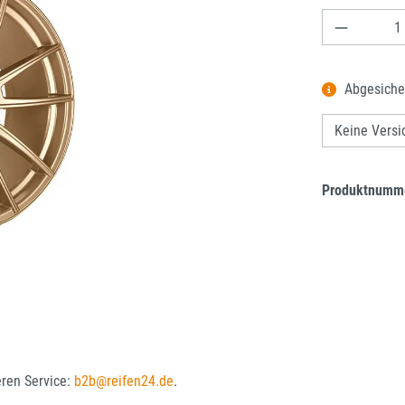
Produkt A
Abgesiche
Produktnumm
eren Service:
b2b@reifen24.de
.