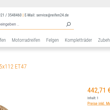
921 / 3548460
|
E-Mail: service@reifen24.de
ifen
Motorradreifen
Felgen
Kompletträder
Zubeh
 5x112 ET47
Regulärer Prei
442,71 
Inhalt:
1
Preise inkl. M