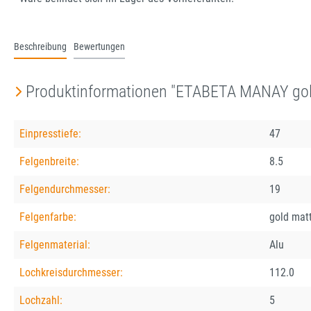
Beschreibung
Bewertungen
Produktinformationen "ETABETA MANAY gold
Einpresstiefe:
47
Felgenbreite:
8.5
Felgendurchmesser:
19
Felgenfarbe:
gold matt
Felgenmaterial:
Alu
Lochkreisdurchmesser:
112.0
Lochzahl:
5