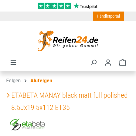
Zum Hauptinhalt springen
Händlerportal
Ware
Felgen
Alufelgen
ETABETA MANAY black matt full polished
8.5Jx19 5x112 ET35