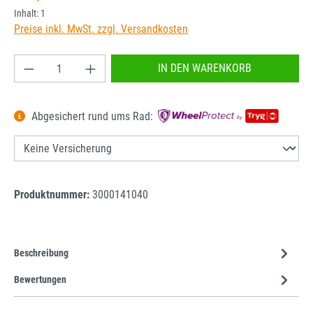
Inhalt:
1
Preise inkl. MwSt. zzgl. Versandkosten
Produkt Anzahl: Gib den gewünschten Wert ein od
IN DEN WARENKORB
Abgesichert rund ums Rad:
Produktnummer:
3000141040
Beschreibung
Bewertungen