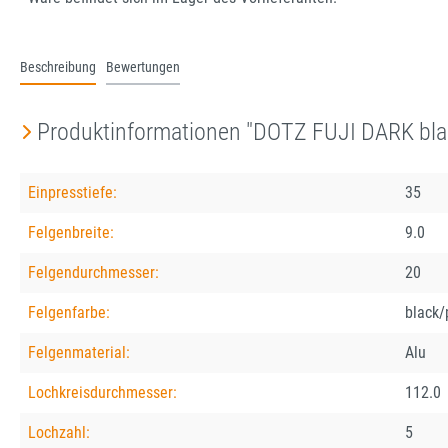
Beschreibung
Bewertungen
Produktinformationen "DOTZ FUJI DARK bla
Einpresstiefe:
35
Felgenbreite:
9.0
Felgendurchmesser:
20
Felgenfarbe:
black/
Felgenmaterial:
Alu
Lochkreisdurchmesser:
112.0
Lochzahl:
5