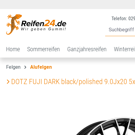
 Hauptinhalt springen
Zur Suche springen
Zur Hauptnavigation springen
Telefon: 02
Home
Sommerreifen
Ganzjahresreifen
Winterre
Felgen
Alufelgen
DOTZ FUJI DARK black/polished 9.0Jx20 5
Bildergalerie überspringen