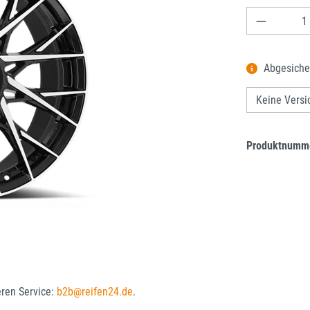
Produkt A
Abgesiche
Produktnumm
eren Service:
b2b@reifen24.de
.