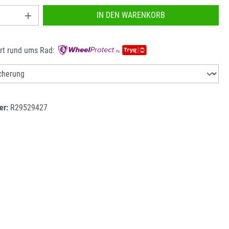
nzahl: Gib den gewünschten Wert ein oder benu
IN DEN WARENKORB
rt rund ums Rad:
er:
R29529427