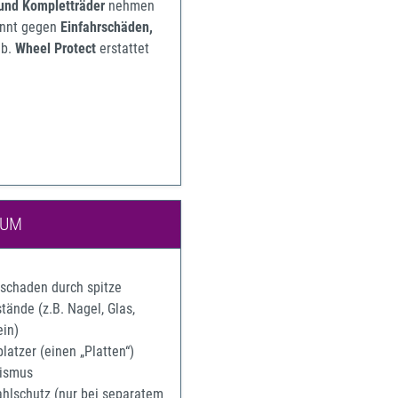
 und Kompletträder
nehmen
pannt gegen
Einfahrschäden,
b.
Wheel Protect
erstattet
IUM
rschaden durch spitze
ände (z.B. Nagel, Glas,
ein)
latzer (einen „Platten“)
ismus
ahlschutz (nur bei separatem