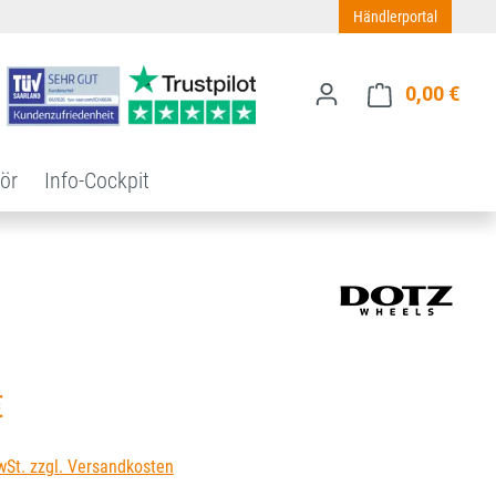
Händlerportal
0,00 €
Ware
ör
Info-Cockpit
s:
€
wSt. zzgl. Versandkosten