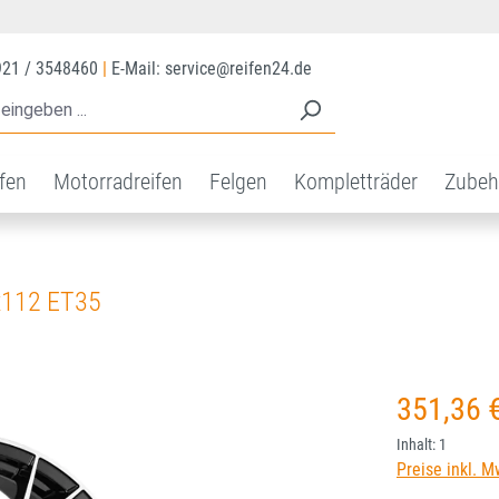
921 / 3548460
|
E-Mail: service@reifen24.de
ifen
Motorradreifen
Felgen
Kompletträder
Zubeh
x112 ET35
Regulärer Prei
351,36 
Inhalt:
1
Preise inkl. M