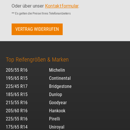
Oder über unser
Kontaktformular
.
** Es gelten die Preise Ihres Telefonanbieters
VERTRAG WIDERRUFEN
Top Reifengrößen & Marken
205/55 R16
Michelin
195/65 R15
Continental
225/45 R17
Bridgestone
185/65 R15
Dunlop
215/55 R16
Goodyear
205/60 R16
Hankook
225/55 R16
Pirelli
175/65 R14
Uniroyal