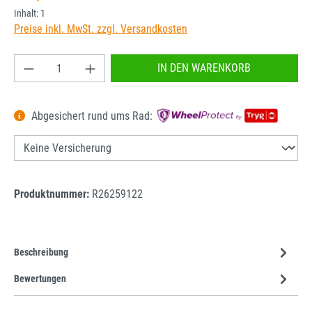
Inhalt:
1
Preise inkl. MwSt. zzgl. Versandkosten
Produkt Anzahl: Gib den gewünschten Wert ein od
IN DEN WARENKORB
Abgesichert rund ums Rad:
Produktnummer:
R26259122
Beschreibung
Bewertungen