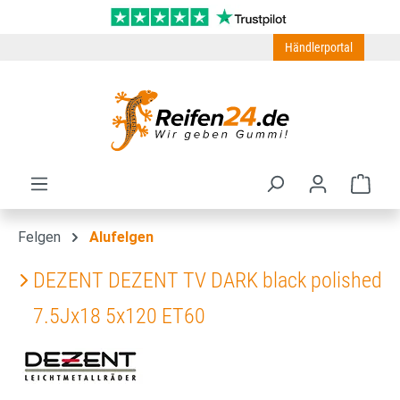
Zum Hauptinhalt springen
Händlerportal
Ware
Felgen
Alufelgen
DEZENT DEZENT TV DARK black polished
7.5Jx18 5x120 ET60