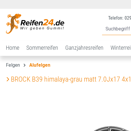
 Hauptinhalt springen
Zur Suche springen
Zur Hauptnavigation springen
Telefon: 02
Home
Sommerreifen
Ganzjahresreifen
Winterre
Felgen
Alufelgen
BROCK B39 himalaya-grau matt 7.0Jx17 4x
Bildergalerie überspringen