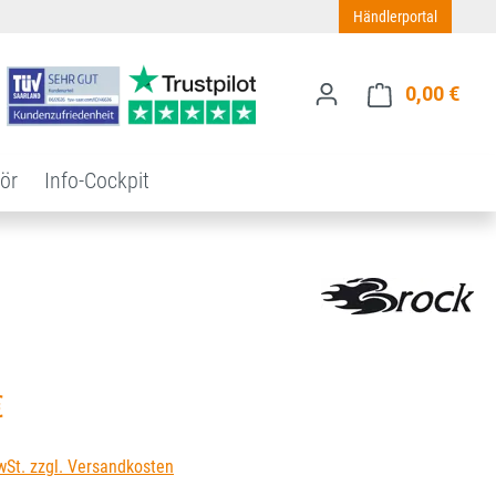
Händlerportal
0,00 €
Ware
ör
Info-Cockpit
s:
€
wSt. zzgl. Versandkosten