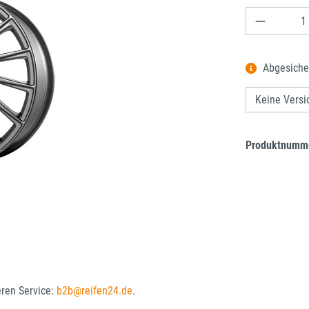
Produkt A
Abgesiche
Produktnumm
eren Service:
b2b@reifen24.de
.