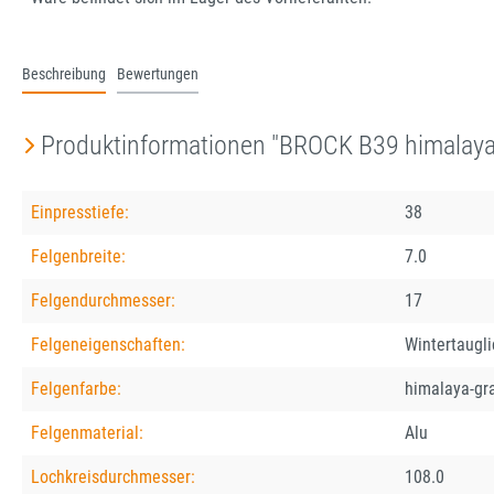
Beschreibung
Bewertungen
Produktinformationen "BROCK B39 himalaya
Einpresstiefe:
38
Felgenbreite:
7.0
Felgendurchmesser:
17
Felgeneigenschaften:
Wintertaugli
Felgenfarbe:
himalaya-gr
Felgenmaterial:
Alu
Lochkreisdurchmesser:
108.0