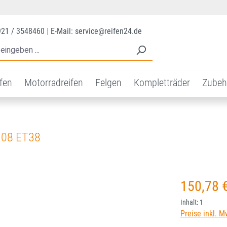
921 / 3548460
|
E-Mail: service@reifen24.de
ifen
Motorradreifen
Felgen
Kompletträder
Zubeh
108 ET38
Regulärer Prei
150,78 
Inhalt:
1
Preise inkl. M