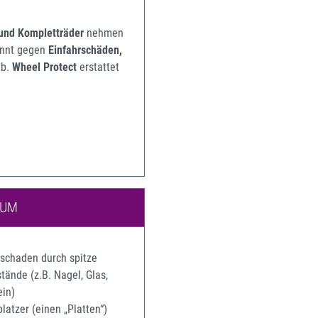
 und Kompletträder
nehmen
pannt gegen
Einfahrschäden,
b.
Wheel Protect
erstattet
IUM
rschaden durch spitze
ände (z.B. Nagel, Glas,
ein)
latzer (einen „Platten“)