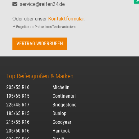
service@reifen24.de
Oder über unser
Kontaktformular
.
** Es gelten die Preise Ihres Telefonanbieters
VERTRAG WIDERRUFEN
Top Reifengrößen & Marken
205/55 R16
Michelin
195/65 R15
Continental
225/45 R17
Bridgestone
185/65 R15
Dunlop
215/55 R16
Goodyear
205/60 R16
Hankook