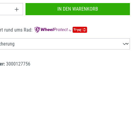
nzahl: Gib den gewünschten Wert ein oder benu
IN DEN WARENKORB
rt rund ums Rad:
er:
3000127756