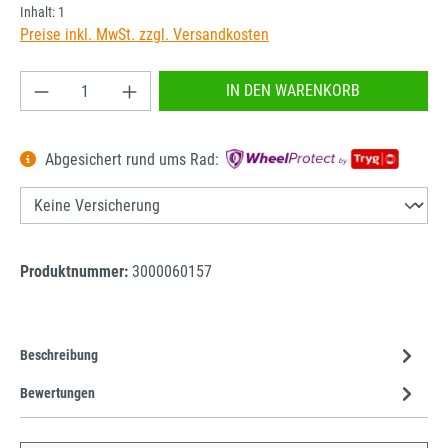
Inhalt:
1
Preise inkl. MwSt. zzgl. Versandkosten
Produkt Anzahl: Gib den gewünschten Wert ein od
IN DEN WARENKORB
Abgesichert rund ums Rad:
Produktnummer:
3000060157
Beschreibung
Bewertungen