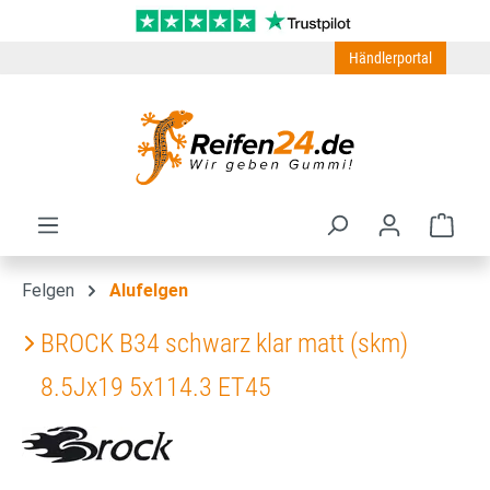
Zum Hauptinhalt springen
Händlerportal
Ware
Felgen
Alufelgen
BROCK B34 schwarz klar matt (skm)
8.5Jx19 5x114.3 ET45