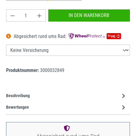
Produkt Anzahl: Gib den gewünschten Wert ein od
IN DEN WARENKORB
Abgesichert rund ums Rad:
Produktnummer:
3000032849
Beschreibung
Bewertungen