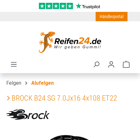
Zum Hauptinhalt springen
Händlerportal
Ware
Felgen
Alufelgen
BROCK B24 SG 7.0Jx16 4x108 ET22
Bildergalerie überspringen