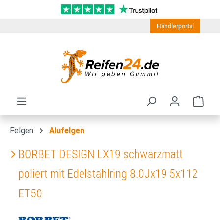
Zum Hauptinhalt springen
Händlerportal
Ware
Felgen
Alufelgen
BORBET DESIGN LX19 schwarzmatt
poliert mit Edelstahlring 8.0Jx19 5x112
ET50