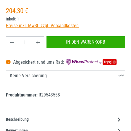
Regulärer Preis:
204,30 €
Inhalt:
1
Preise inkl. MwSt. zzgl. Versandkosten
Produkt Anzahl: Gib den gewünschten Wert ein od
IN DEN WARENKORB
Abgesichert rund ums Rad:
Produktnummer:
R29543558
Beschreibung
Bewertungen