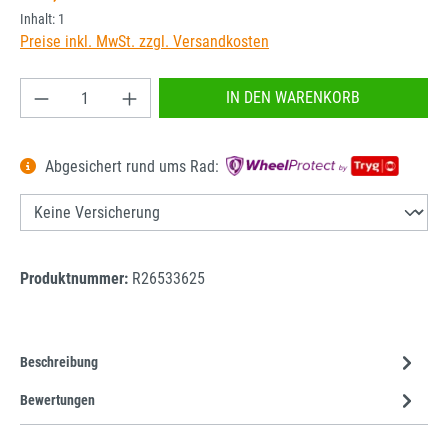
Inhalt:
1
Preise inkl. MwSt. zzgl. Versandkosten
Produkt Anzahl: Gib den gewünschten Wert ein od
IN DEN WARENKORB
Abgesichert rund ums Rad:
Produktnummer:
R26533625
Beschreibung
Bewertungen