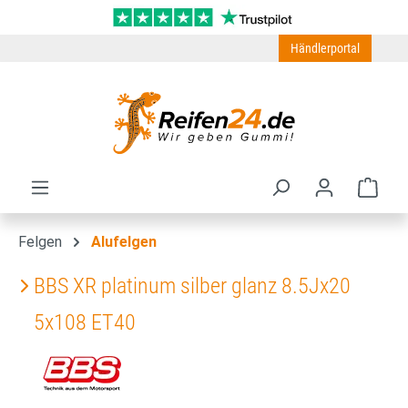
Zum Hauptinhalt springen
Händlerportal
Ware
Felgen
Alufelgen
BBS XR platinum silber glanz 8.5Jx20
5x108 ET40