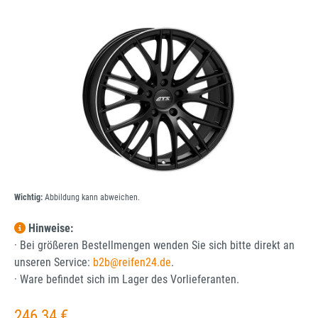
Bildergalerie überspringen
Wichtig:
Abbildung kann abweichen.
Hinweise:
· Bei größeren Bestellmengen wenden Sie sich bitte direkt an
unseren Service:
b2b@reifen24.de
.
· Ware befindet sich im Lager des Vorlieferanten.
Regulärer Preis:
246,34 €