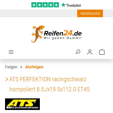
Zum Hauptinhalt springen
Händlerportal
Ware
Felgen
Alufelgen
ATS PERFEKTION racingschwarz
hornpoliert 8.5Jx19 5x112.0 ET45