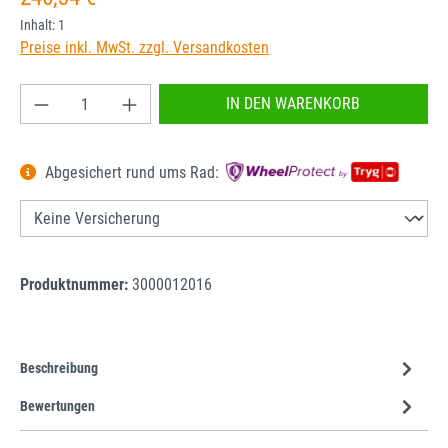
Inhalt:
1
Preise inkl. MwSt. zzgl. Versandkosten
Produkt Anzahl: Gib den gewünschten Wert ein od
IN DEN WARENKORB
Abgesichert rund ums Rad:
Produktnummer:
3000012016
Beschreibung
Bewertungen