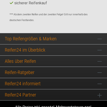
sicherer Reifenkauf
*** Ab dem zweiten Reifen und der zweiten Felge! Gilt nur innerhalb des
deutschen Festlandes.
Top Reifengrößen & Marken
Reifen24 im Überblick
Alles über Reifen
Reifen-Ratgeber
Reifen24 informiert
Reifen24 Partner