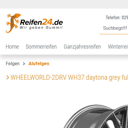
 Hauptinhalt springen
Zur Suche springen
Zur Hauptnavigation springen
Telefon: 02
Home
Sommerreifen
Ganzjahresreifen
Winterre
Felgen
Alufelgen
WHEELWORLD-2DRV WH37 daytona grey full
Bildergalerie überspringen