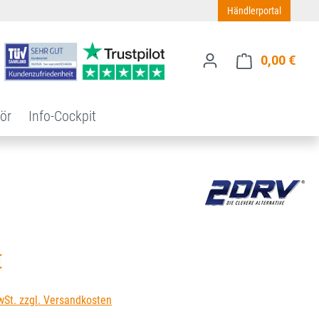
Händlerportal
0,00 €
Ware
ör
Info-Cockpit
s:
€
wSt. zzgl. Versandkosten