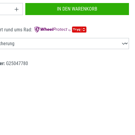
nzahl: Gib den gewünschten Wert ein oder benu
IN DEN WARENKORB
rt rund ums Rad:
er:
G25047780