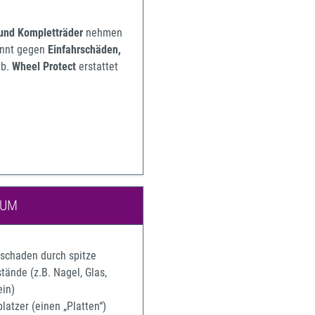
 und Kompletträder
nehmen
pannt gegen
Einfahrschäden,
b.
Wheel Protect
erstattet
IUM
rschaden durch spitze
ände (z.B. Nagel, Glas,
ein)
latzer (einen „Platten“)