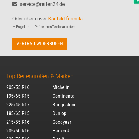
service@reifen24.de
Oder über unser
Kontaktformular
.
** Es gelten die Preise Ihres Telefonanbieters
VERTRAG WIDERRUFEN
Top Reifengrößen & Marken
205/55 R16
Michelin
195/65 R15
Continental
225/45 R17
Bridgestone
185/65 R15
Dunlop
215/55 R16
Goodyear
205/60 R16
Hankook