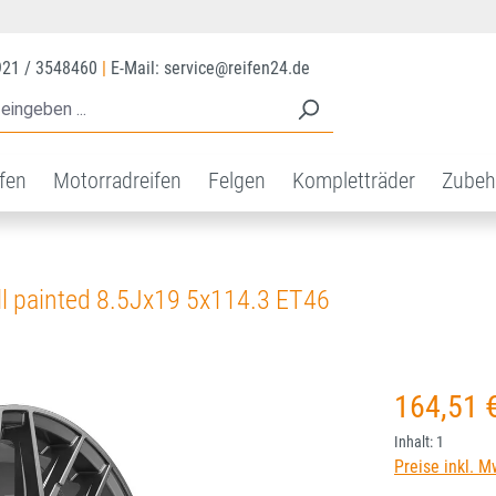
921 / 3548460
|
E-Mail: service@reifen24.de
ifen
Motorradreifen
Felgen
Kompletträder
Zubeh
 painted 8.5Jx19 5x114.3 ET46
Regulärer Prei
164,51 
Inhalt:
1
Preise inkl. M