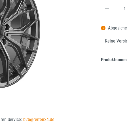
Produkt A
Abgesiche
Produktnumm
eren Service:
b2b@reifen24.de
.