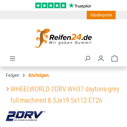
Zum Hauptinhalt springen
Händlerportal
Ware
Felgen
Alufelgen
WHEELWORLD-2DRV WH37 daytona grey
full machined 8.5Jx19 5x112 ET26