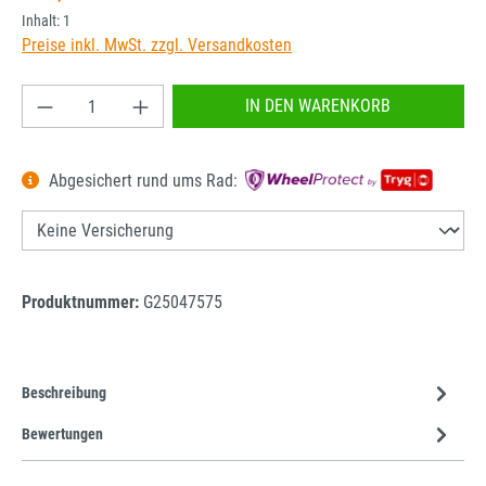
Inhalt:
1
Preise inkl. MwSt. zzgl. Versandkosten
Produkt Anzahl: Gib den gewünschten Wert ein od
IN DEN WARENKORB
Abgesichert rund ums Rad:
Produktnummer:
G25047575
Beschreibung
Bewertungen