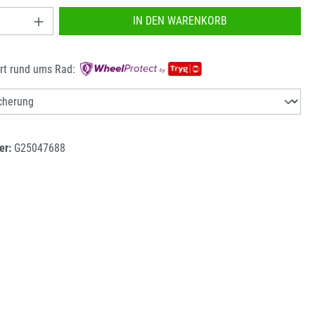
nzahl: Gib den gewünschten Wert ein oder benu
IN DEN WARENKORB
rt rund ums Rad:
er:
G25047688