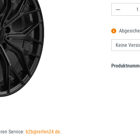
Produkt A
Abgesiche
Produktnumm
eren Service:
b2b@reifen24.de
.