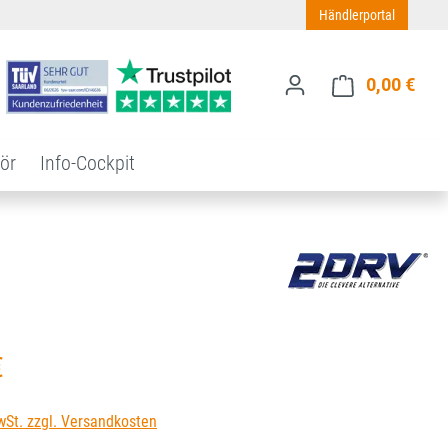
Händlerportal
0,00 €
Ware
ör
Info-Cockpit
s:
€
wSt. zzgl. Versandkosten