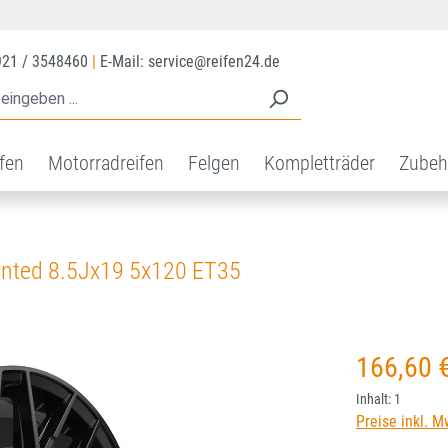
921 / 3548460
|
E-Mail: service@reifen24.de
ifen
Motorradreifen
Felgen
Kompletträder
Zubeh
nted 8.5Jx19 5x120 ET35
Regulärer Prei
166,60 
Inhalt:
1
Preise inkl. M