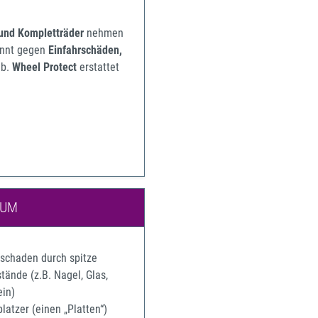
 und Kompletträder
nehmen
pannt gegen
Einfahrschäden,
b.
Wheel Protect
erstattet
IUM
rschaden durch spitze
ände (z.B. Nagel, Glas,
ein)
latzer (einen „Platten“)