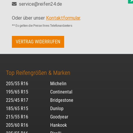
service@reifen24.de
Oder über unser
Kontaktformular
.
** Es gelten die Preise Ihres Telefonanbieters
VERTRAG WIDERRUFEN
Top Reifengrößen & Marken
205/55 R16
Michelin
195/65 R15
Continental
225/45 R17
Bridgestone
185/65 R15
Dunlop
215/55 R16
Goodyear
205/60 R16
Hankook