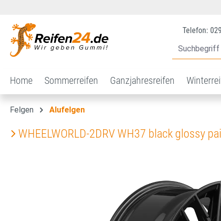
 Hauptinhalt springen
Zur Suche springen
Zur Hauptnavigation springen
Telefon: 02
Home
Sommerreifen
Ganzjahresreifen
Winterre
Felgen
Alufelgen
WHEELWORLD-2DRV WH37 black glossy pai
Bildergalerie überspringen